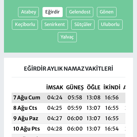
Atabey
Eğirdir
Gelendost
Gönen
Keçiborlu
Senirkent
Sütçüler
Uluborlu
Yalvaç
EĞIRDIR AYLIK NAMAZ VAKITLERI
İMSAK
GÜNEŞ
ÖĞLE
İKINDI
AKŞ
7 Ağu Cum
04:24
05:58
13:08
16:56
20:
8 Ağu Cts
04:25
05:59
13:07
16:55
20:
9 Ağu Paz
04:27
06:00
13:07
16:55
20:
10 Ağu Pts
04:28
06:00
13:07
16:54
20: