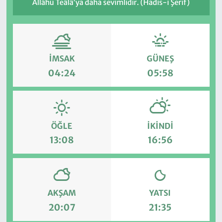
Allâhü Teâlâ’ya daha sevimlidir. (Hadis-i Şerif)
İMSAK
GÜNEŞ
04:24
05:58
ÖĞLE
İKINDI
13:08
16:56
AKŞAM
YATSI
20:07
21:35