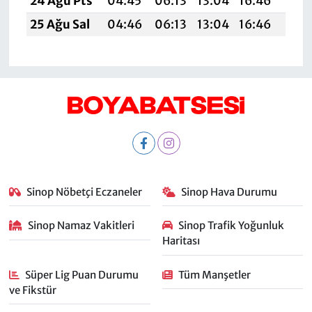
24 Ağu Pts
04:45
06:13
13:04
16:46
19:4
25 Ağu Sal
04:46
06:13
13:04
16:46
19:4
Sinop Nöbetçi Eczaneler
Sinop Hava Durumu
Sinop Namaz Vakitleri
Sinop Trafik Yoğunluk
Haritası
Süper Lig Puan Durumu
Tüm Manşetler
ve Fikstür