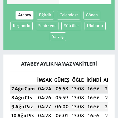
Atabey
Eğirdir
Gelendost
Gönen
Keçiborlu
Senirkent
Sütçüler
Uluborlu
Yalvaç
ATABEY AYLIK NAMAZ VAKITLERI
İMSAK
GÜNEŞ
ÖĞLE
İKINDI
AKŞA
7 Ağu Cum
04:24
05:58
13:08
16:56
20:0
8 Ağu Cts
04:26
05:59
13:08
16:56
20:0
9 Ağu Paz
04:27
06:00
13:08
16:56
20:0
10 Ağu Pts
04:28
06:01
13:08
16:55
20:0