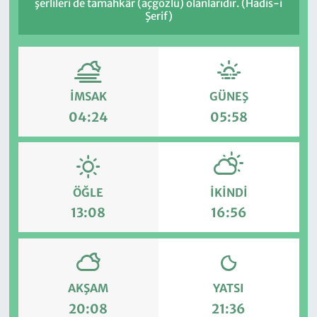
şerlileri de tamahkâr (açgözlü) olanlarıdır. (Hadis-i
Şerif)
İMSAK
GÜNEŞ
04:24
05:58
ÖĞLE
İKINDI
13:08
16:56
AKŞAM
YATSI
20:08
21:36