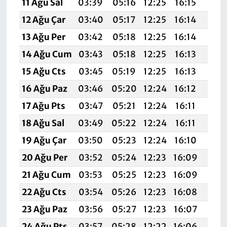
11 Ağu Sal
03:39
05:16
12:25
16:15
19:2
12 Ağu Çar
03:40
05:17
12:25
16:14
19:2
13 Ağu Per
03:42
05:18
12:25
16:14
19:2
14 Ağu Cum
03:43
05:18
12:25
16:13
19:2
15 Ağu Cts
03:45
05:19
12:25
16:13
19:
16 Ağu Paz
03:46
05:20
12:24
16:12
19:1
17 Ağu Pts
03:47
05:21
12:24
16:11
19:1
18 Ağu Sal
03:49
05:22
12:24
16:11
19:1
19 Ağu Çar
03:50
05:23
12:24
16:10
19:1
20 Ağu Per
03:52
05:24
12:23
16:09
19:1
21 Ağu Cum
03:53
05:25
12:23
16:09
19:1
22 Ağu Cts
03:54
05:26
12:23
16:08
19:1
23 Ağu Paz
03:56
05:27
12:23
16:07
19:
24 Ağu Pts
03:57
05:28
12:22
16:06
19:0