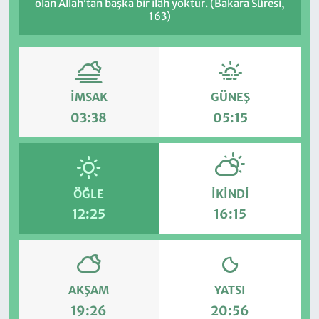
olan Allah’tan başka bir ilâh yoktur. (Bakara Sûresi,
163)
İMSAK
GÜNEŞ
03:38
05:15
ÖĞLE
İKINDI
12:25
16:15
AKŞAM
YATSI
19:26
20:56