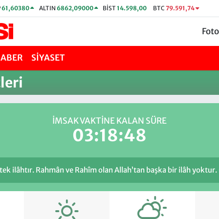
P
61,60380
ALTIN
6862,09000
BİST
14.598,00
BTC
79.591,74
Foto
HABER
SİYASET
leri
İMSAK VAKTİNE KALAN SÜRE
03:18:48
ir tek ilâhtır. Rahmân ve Rahîm olan Allah’tan başka bir ilâh yoktur.