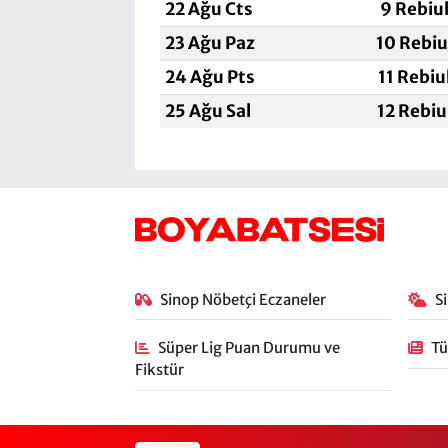
22 Ağu Cts
9 Rebiu
23 Ağu Paz
10 Rebiu
24 Ağu Pts
11 Rebiu
25 Ağu Sal
12 Rebiu
Sinop Nöbetçi Eczaneler
S
Süper Lig Puan Durumu ve
Tü
Fikstür