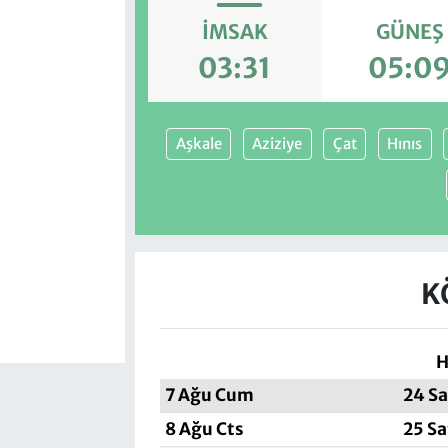
İMSAK
GÜNEŞ
03:31
05:0
Aşkale
Aziziye
Çat
Hınıs
K
H
7 Ağu Cum
24 Sa
8 Ağu Cts
25 Sa