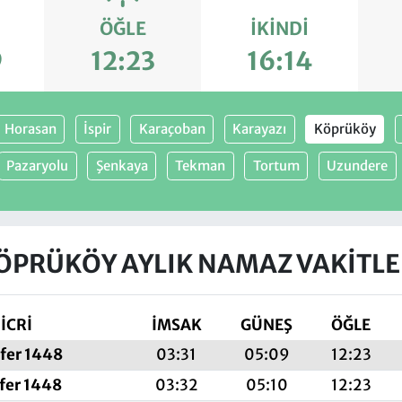
ÖĞLE
İKINDI
9
12:23
16:14
Horasan
İspir
Karaçoban
Karayazı
Köprüköy
Pazaryolu
Şenkaya
Tekman
Tortum
Uzundere
ÖPRÜKÖY AYLIK NAMAZ VAKITLE
İCRİ
İMSAK
GÜNEŞ
ÖĞLE
fer 1448
03:31
05:09
12:23
fer 1448
03:32
05:10
12:23