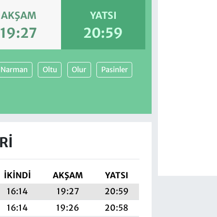
AKŞAM
YATSI
19:27
20:59
Narman
Oltu
Olur
Pasinler
RI
İKINDI
AKŞAM
YATSI
16:14
19:27
20:59
16:14
19:26
20:58