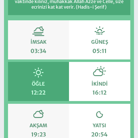
vaktinde kılınız, muhakkak Allah Azze ve Celle, size
ecrinizi kat kat verir. (Hadis-i Şerif)
İMSAK
GÜNEŞ
03:34
05:11
ÖĞLE
İKINDI
12:22
16:12
AKŞAM
YATSI
19:23
20:54