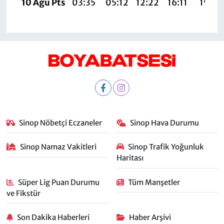
10 Ağu Pts
03:35
05:12
12:22
16:11
19:22
Sinop Nöbetçi Eczaneler
Sinop Hava Durumu
Sinop Namaz Vakitleri
Sinop Trafik Yoğunluk
Haritası
Süper Lig Puan Durumu
Tüm Manşetler
ve Fikstür
Son Dakika Haberleri
Haber Arşivi