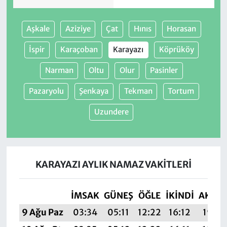
Aşkale
Aziziye
Çat
Hınıs
Horasan
İspir
Karaçoban
Karayazı
Köprüköy
Narman
Oltu
Olur
Pasinler
Pazaryolu
Şenkaya
Tekman
Tortum
Uzundere
KARAYAZI AYLIK NAMAZ VAKITLERI
İMSAK
GÜNEŞ
ÖĞLE
İKINDI
AKŞA
9 Ağu Paz
03:34
05:11
12:22
16:12
19:23