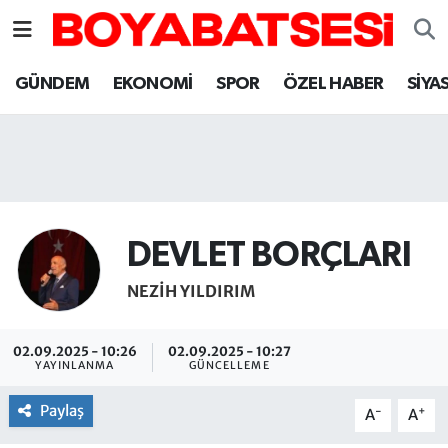
Sinop Nöbetçi Eczaneler
GÜNDEM
EKONOMİ
SPOR
ÖZEL HABER
SİYA
Sinop Hava Durumu
Sinop Namaz Vakitleri
Sinop Trafik Yoğunluk Haritası
DEVLET BORÇLARI
Süper Lig Puan Durumu ve Fikstür
NEZIH YILDIRIM
Tüm Manşetler
02.09.2025 - 10:26
02.09.2025 - 10:27
YAYINLANMA
GÜNCELLEME
Son Dakika Haberleri
Paylaş
-
+
A
A
Haber Arşivi