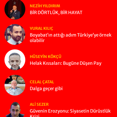
NEZIH YILDIRIM
BİR DÖRTLÜK, BİR HAYAT
VURAL KILIÇ
Boyabat’ın attığı adım Türkiye’ye örnek
olabilir
HÜSEYIN KÖKÇÜ
Helak Kıssaları: Bugüne Düşen Pay
CELAL ÇATAL
Dalga geçer gibi
ALI SEZER
Güvenin Erozyonu: Siyasetin Dürüstlük
Krizi