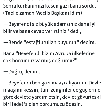
Sonra kurbanımızı kesen gazi bana sordu.
(Tabi o zaman Mec­lis Başkanı idim)
—Beyefendi siz büyük adamsınız daha iyi
bilir ve bana cevap ve­rirsiniz" dedi,
—Bende "estağfurullah buyurun" dedim.
Bana “Beyefendi bizim Avrupa ülkelerine
çok borcumuz varmış doğ­rumu?"
—Doğru, dedim.
—Beyefendi ben gazi maaşı alıyorum. Devlet
maaşımı kessin, tüm zengin­ler de güçlerine
göre devlete yardım etsin, devlet gâvur(eski
bir ifade)'a olan borcumuzu ödesin.