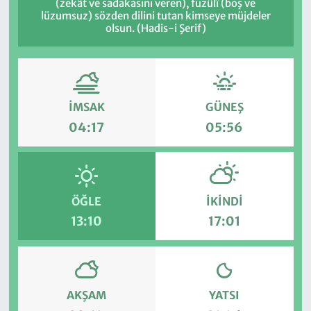
(zekât ve sadakasını veren), fuzûlî (boş ve
lüzumsuz) sözden dilini tutan kimseye müjdeler
olsun. (Hadis-i Şerif)
İMSAK
GÜNEŞ
04:17
05:56
ÖĞLE
İKINDI
13:10
17:01
AKŞAM
YATSI