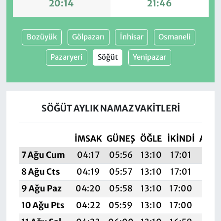
20:14
21:46
Bozüyük
Gölpazarı
İnhisar
Osmaneli
Pazaryeri
Söğüt
Yenipazar
SÖĞÜT AYLIK NAMAZ VAKITLERI
İMSAK
GÜNEŞ
ÖĞLE
İKINDI
AKŞ
7 Ağu Cum
04:17
05:56
13:10
17:01
20:
8 Ağu Cts
04:19
05:57
13:10
17:01
20:
9 Ağu Paz
04:20
05:58
13:10
17:00
20:
10 Ağu Pts
04:22
05:59
13:10
17:00
20:1