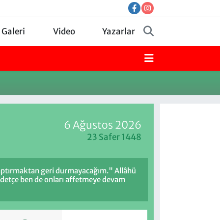
 Galeri
Video
Yazarlar
6 Ağustos 2026
23 Safer 1448
 saptırmaktan geri durmayacağım." Allâhü
üddetçe ben de onları affetmeye devam