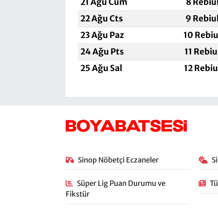
21 Ağu Cum
8 Rebiu
22 Ağu Cts
9 Rebiu
23 Ağu Paz
10 Rebiu
24 Ağu Pts
11 Rebi
25 Ağu Sal
12 Rebi
Sinop Nöbetçi Eczaneler
S
Süper Lig Puan Durumu ve
Tü
Fikstür