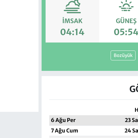
İMSAK
GÜNEŞ
04:14
05:5
Bozüyük
G
H
6 Ağu Per
23 S
7 Ağu Cum
24 Sa