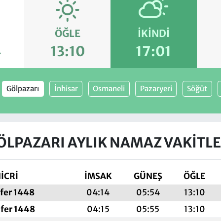
ÖĞLE
İKINDI
4
13:10
17:01
Gölpazarı
İnhisar
Osmaneli
Pazaryeri
Söğüt
ÖLPAZARI AYLIK NAMAZ VAKITLE
İCRİ
İMSAK
GÜNEŞ
ÖĞLE
afer 1448
04:14
05:54
13:10
fer 1448
04:15
05:55
13:10