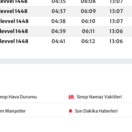
levvel 1448
04:35
06:08
13:07
levvel 1448
04:37
06:09
13:07
levvel 1448
04:38
06:10
13:07
ulevvel 1448
04:39
06:11
13:06
ulevvel 1448
04:41
06:12
13:06
inop Hava Durumu
Sinop Namaz Vakitleri
m Manşetler
Son Dakika Haberleri