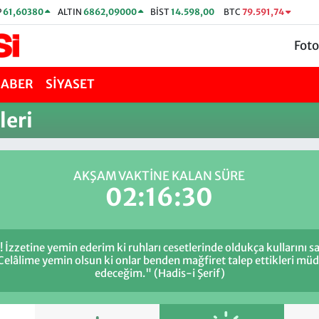
P
61,60380
ALTIN
6862,09000
BİST
14.598,00
BTC
79.591,74
Foto
HABER
SİYASET
leri
AKŞAM VAKTİNE KALAN SÜRE
02:16:30
 İzzetine yemin ederim ki ruhları cesetlerinde oldukça kullarını
 Celâlime yemin olsun ki onlar benden mağfiret talep ettikleri m
edeceğim." (Hadis-i Şerif)