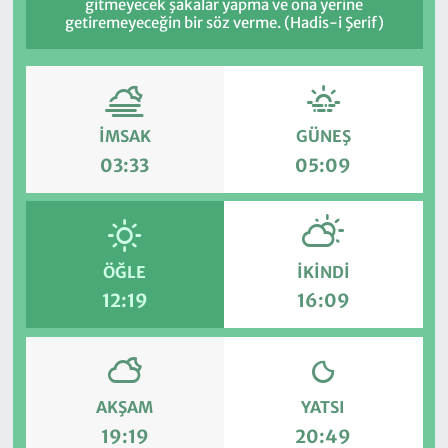
gitmeyecek şakalar yapma ve ona yerine
getiremeyeceğin bir söz verme. (Hadis-i Şerif)
İMSAK
GÜNEŞ
03:33
05:09
ÖĞLE
İKINDI
12:19
16:09
AKŞAM
YATSI
19:19
20:49