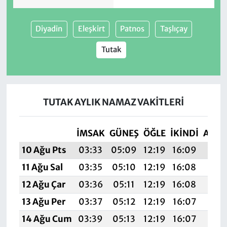
Diyadin
Eleşkirt
Patnos
Taşlıçay
Tutak
TUTAK AYLIK NAMAZ VAKITLERI
İMSAK
GÜNEŞ
ÖĞLE
İKINDI
AKŞ
10 Ağu Pts
03:33
05:09
12:19
16:09
19:1
11 Ağu Sal
03:35
05:10
12:19
16:08
19:1
12 Ağu Çar
03:36
05:11
12:19
16:08
19:1
13 Ağu Per
03:37
05:12
12:19
16:07
19:1
14 Ağu Cum
03:39
05:13
12:19
16:07
19:1