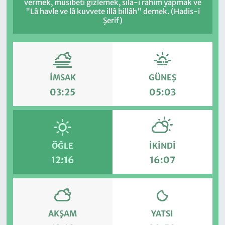
vermek, musibeti gizlemek, sıla-i rahim yapmak ve
"Lâ havle ve lâ kuvvete illâ billâh" demek. (Hadis-i
Şerif)
İMSAK
GÜNEŞ
03:25
05:03
ÖĞLE
İKINDI
12:16
16:07
AKŞAM
YATSI