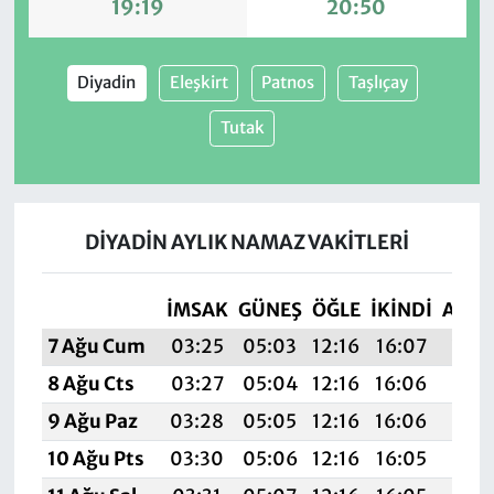
19:19
20:50
Diyadin
Eleşkirt
Patnos
Taşlıçay
Tutak
DIYADIN AYLIK NAMAZ VAKITLERI
İMSAK
GÜNEŞ
ÖĞLE
İKINDI
AKŞ
7 Ağu Cum
03:25
05:03
12:16
16:07
19:1
8 Ağu Cts
03:27
05:04
12:16
16:06
19:1
9 Ağu Paz
03:28
05:05
12:16
16:06
19:1
10 Ağu Pts
03:30
05:06
12:16
16:05
19:1