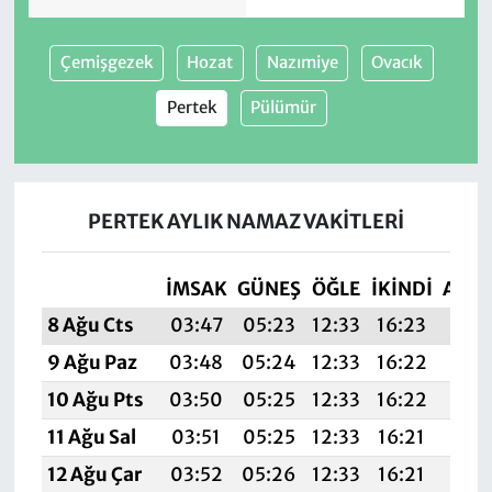
Çemişgezek
Hozat
Nazımiye
Ovacık
Pertek
Pülümür
PERTEK AYLIK NAMAZ VAKITLERI
İMSAK
GÜNEŞ
ÖĞLE
İKINDI
AKŞ
8 Ağu Cts
03:47
05:23
12:33
16:23
19:3
9 Ağu Paz
03:48
05:24
12:33
16:22
19:3
10 Ağu Pts
03:50
05:25
12:33
16:22
19:3
11 Ağu Sal
03:51
05:25
12:33
16:21
19:3
12 Ağu Çar
03:52
05:26
12:33
16:21
19: