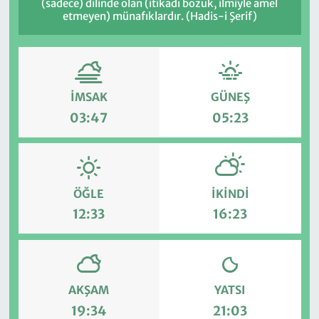
(sadece) dilinde olan (itikadı bozuk, ilmiyle amel
etmeyen) münafıklardır. (Hadis-i Şerif)
İMSAK
GÜNEŞ
03:47
05:23
ÖĞLE
İKINDI
12:33
16:23
AKŞAM
YATSI
19:34
21:03