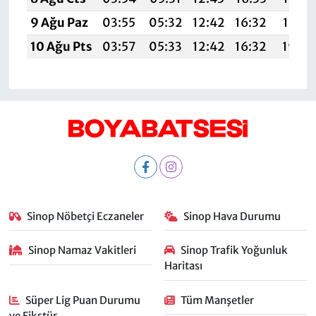
9 Ağu Paz
03:55
05:32
12:42
16:32
19:43
10 Ağu Pts
03:57
05:33
12:42
16:32
19:42
Sinop Nöbetçi Eczaneler
Sinop Hava Durumu
Sinop Namaz Vakitleri
Sinop Trafik Yoğunluk
Haritası
Süper Lig Puan Durumu
Tüm Manşetler
ve Fikstür