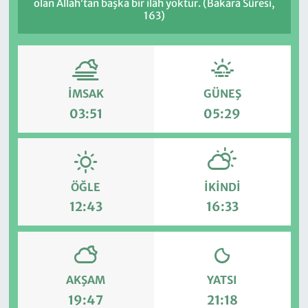
olan Allah’tan başka bir ilâh yoktur. (Bakara Sûresi,
163)
İMSAK
GÜNEŞ
03:51
05:29
ÖĞLE
İKINDI
12:43
16:33
AKŞAM
YATSI
19:47
21:18