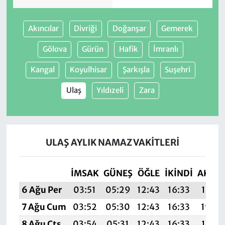
Akıncılar
Divriği
Doğanşar
Gemerek
Gölova
Gürün
Hafik
İmranlı
Kangal
Koyulhisar
Şarkışla
Suşehri
Ulaş
Yıldızeli
Zara
ULAŞ AYLIK NAMAZ VAKITLERI
İMSAK
GÜNEŞ
ÖĞLE
İKINDI
AKŞA
6 Ağu Per
03:51
05:29
12:43
16:33
19:47
7 Ağu Cum
03:52
05:30
12:43
16:33
19:46
8 Ağu Cts
03:54
05:31
12:43
16:33
19:45