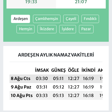
19:33
21:07
Ardeşen
Çamlıhemşin
Çayeli
Fındıklı
Hemşin
İkizdere
İyidere
Pazar
ARDEŞEN AYLIK NAMAZ VAKITLERI
İMSAK
GÜNEŞ
ÖĞLE
İKINDI
AKŞA
8 Ağu Cts
03:30
05:11
12:27
16:19
19:33
9 Ağu Paz
03:31
05:12
12:27
16:19
19:31
10 Ağu Pts
03:33
05:13
12:27
16:18
19:30