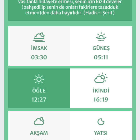
vasıtanla hidâyete ermesi, senin için kızıl develer
(bahşedilip senin de onları fakirlere tasadduk
etmen)den daha hayırlıdır. (Hadis-i Şerif)
İMSAK
GÜNEŞ
03:30
05:11
ÖĞLE
İKINDI
12:27
16:19
AKŞAM
YATSI