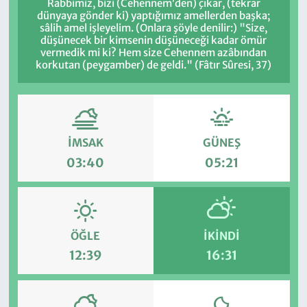
Rabbimiz, bizi (Cehennem’den) çıkar, (tekrar
dünyaya gönder ki) yaptığımız amellerden başka;
sâlih amel işleyelim. (Onlara şöyle denilir:) "Size,
düşünecek bir kimsenin düşüneceği kadar ömür
vermedik mi ki? Hem size Cehennem azâbından
korkutan (peygamber) de geldi." (Fâtır Sûresi, 37)
İMSAK
GÜNEŞ
03:40
05:21
ÖĞLE
İKINDI
12:39
16:31