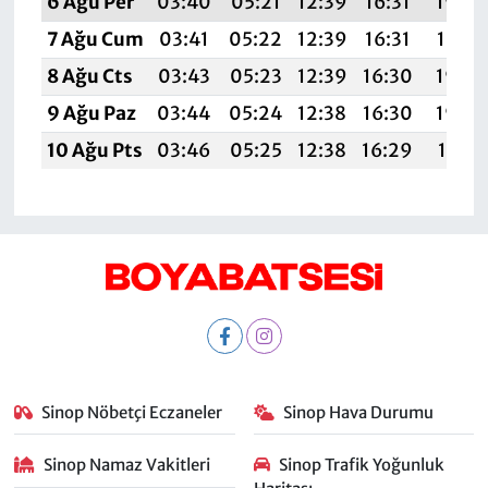
6 Ağu Per
03:40
05:21
12:39
16:31
19:46
7 Ağu Cum
03:41
05:22
12:39
16:31
19:45
8 Ağu Cts
03:43
05:23
12:39
16:30
19:44
9 Ağu Paz
03:44
05:24
12:38
16:30
19:42
10 Ağu Pts
03:46
05:25
12:38
16:29
19:41
Sinop Nöbetçi Eczaneler
Sinop Hava Durumu
Sinop Namaz Vakitleri
Sinop Trafik Yoğunluk