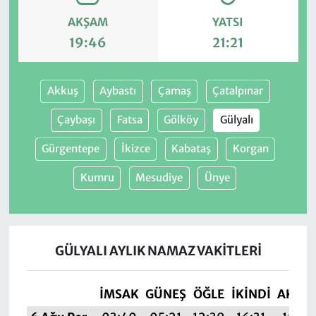
AKŞAM
YATSI
19:46
21:21
Akkuş
Aybastı
Çamaş
Çatalpınar
Çaybaşı
Fatsa
Gölköy
Gülyalı
Gürgentepe
İkizce
Kabataş
Korgan
Kumru
Mesudiye
Ünye
GÜLYALI AYLIK NAMAZ VAKITLERI
İMSAK
GÜNEŞ
ÖĞLE
İKINDI
AKŞA