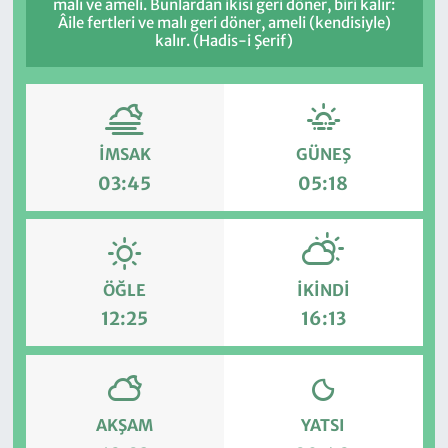
malı ve ameli. Bunlardan ikisi geri döner, biri kalır:
Âile fertleri ve malı geri döner, ameli (kendisiyle)
kalır. (Hadis-i Şerif)
İMSAK
GÜNEŞ
03:45
05:18
ÖĞLE
İKINDI
12:25
16:13
AKŞAM
YATSI