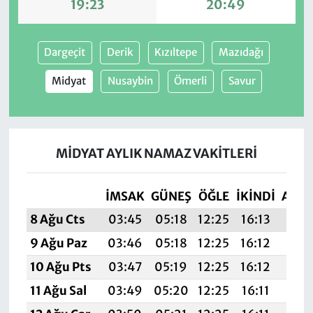
19:23
20:49
Dargeçit
Derik
Kızıltepe
Mazıdağı
Midyat
Nusaybin
Ömerli
Savur
MIDYAT AYLIK NAMAZ VAKITLERI
İMSAK
GÜNEŞ
ÖĞLE
İKINDI
AKŞ
8 Ağu Cts
03:45
05:18
12:25
16:13
19:2
9 Ağu Paz
03:46
05:18
12:25
16:12
19:2
10 Ağu Pts
03:47
05:19
12:25
16:12
19:2
11 Ağu Sal
03:49
05:20
12:25
16:11
19: