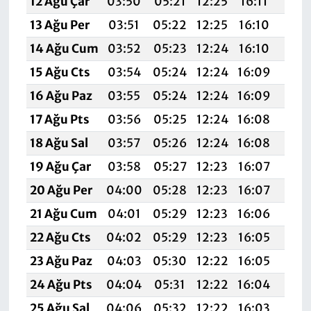
12 Ağu Çar
03:50
05:21
12:25
16:11
19:1
13 Ağu Per
03:51
05:22
12:25
16:10
19:1
14 Ağu Cum
03:52
05:23
12:24
16:10
19:1
15 Ağu Cts
03:54
05:24
12:24
16:09
19:1
16 Ağu Paz
03:55
05:24
12:24
16:09
19:1
17 Ağu Pts
03:56
05:25
12:24
16:08
19:1
18 Ağu Sal
03:57
05:26
12:24
16:08
19:1
19 Ağu Çar
03:58
05:27
12:23
16:07
19:1
20 Ağu Per
04:00
05:28
12:23
16:07
19:
21 Ağu Cum
04:01
05:29
12:23
16:06
19:0
22 Ağu Cts
04:02
05:29
12:23
16:05
19:
23 Ağu Paz
04:03
05:30
12:22
16:05
19:0
24 Ağu Pts
04:04
05:31
12:22
16:04
19:0
25 Ağu Sal
04:06
05:32
12:22
16:03
19: