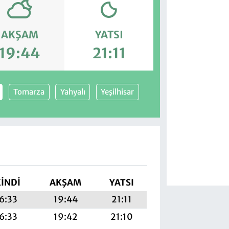
AKŞAM
YATSI
19:44
21:11
Tomarza
Yahyalı
Yeşilhisar
KINDI
AKŞAM
YATSI
6:33
19:44
21:11
6:33
19:42
21:10