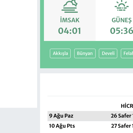
İMSAK
GÜNEŞ
04:01
05:3
Akkışla
Bünyan
Develi
Fela
HİCR
9 Ağu Paz
26 Safer
10 Ağu Pts
27 Safer