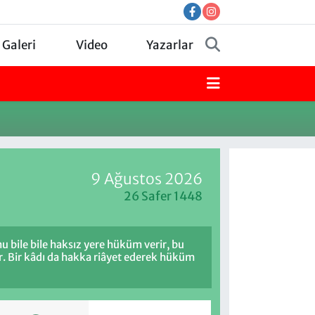
 Galeri
Video
Yazarlar
9 Ağustos 2026
26 Safer 1448
u bile bile haksız yere hüküm verir, bu
r. Bir kâdı da hakka riâyet ederek hüküm