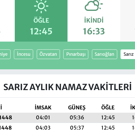
ÖĞLE
İKINDI
6
12:45
16:33
hiye
İncesu
Özvatan
Pınarbaşı
Sarıoğlan
Sarız
SARIZ AYLIK NAMAZ VAKITLERI
İ
İMSAK
GÜNEŞ
ÖĞLE
İ
 1448
04:01
05:36
12:45
1
 1448
04:03
05:37
12:45
1