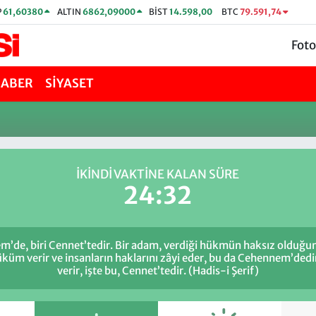
P
61,60380
ALTIN
6862,09000
BİST
14.598,00
BTC
79.591,74
Foto
HABER
SİYASET
İKINDI VAKTİNE KALAN SÜRE
24:32
m’de, biri Cennet’tedir. Bir adam, verdiği hükmün haksız olduğun
küm verir ve insanların haklarını zâyi eder, bu da Cehennem’dedi
verir, işte bu, Cennet’tedir. (Hadis-i Şerif)