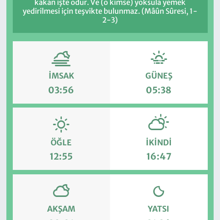
kakan işte odur. Ve (o kimse) yoksula yemek
yedirilmesi için teşvikte bulunmaz. (Mâûn Sûresi, 1-
2-3)
İMSAK
GÜNEŞ
03:56
05:38
ÖĞLE
İKINDI
12:55
16:47
AKŞAM
YATSI