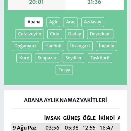
20:01
21:36
Abana
Ağlı
Araç
Azdavay
Çatalzeytin
Cide
Daday
Devrekani
Doğanyurt
Hanönü
İhsangazi
İnebolu
Küre
Şenpazar
Seydiler
Taşköprü
Tosya
ABANA AYLIK NAMAZ VAKITLERI
İMSAK
GÜNEŞ
ÖĞLE
İKINDI
AKŞ
9 Ağu Paz
03:56
05:38
12:55
16:47
20:0