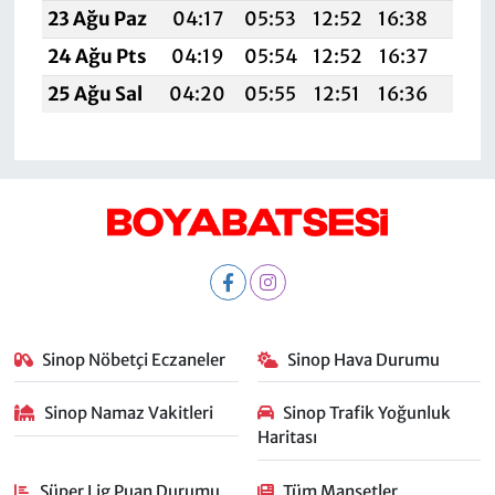
23 Ağu Paz
04:17
05:53
12:52
16:38
19:4
24 Ağu Pts
04:19
05:54
12:52
16:37
19:3
25 Ağu Sal
04:20
05:55
12:51
16:36
19:3
Sinop Nöbetçi Eczaneler
Sinop Hava Durumu
Sinop Namaz Vakitleri
Sinop Trafik Yoğunluk
Haritası
Süper Lig Puan Durumu
Tüm Manşetler