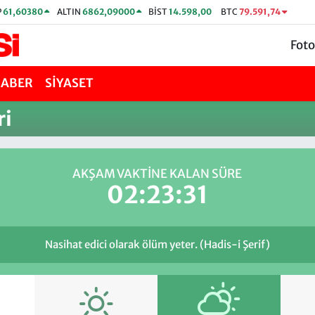
P
61,60380
ALTIN
6862,09000
BİST
14.598,00
BTC
79.591,74
Foto
HABER
SİYASET
ri
AKŞAM VAKTİNE KALAN SÜRE
02:23:31
Nasihat edici olarak ölüm yeter. (Hadis-i Şerif)