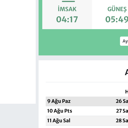
İMSAK
GÜNEŞ
04:17
05:4
Ay
H
9 Ağu Paz
26 S
10 Ağu Pts
27 S
11 Ağu Sal
28 S