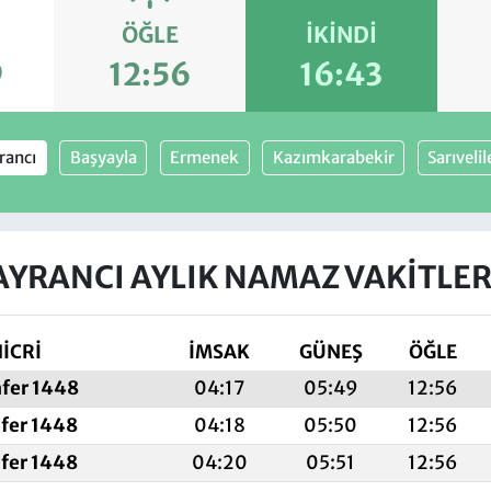
ÖĞLE
İKINDI
9
12:56
16:43
rancı
Başyayla
Ermenek
Kazımkarabekir
Sarıvelil
AYRANCI AYLIK NAMAZ VAKITLER
İCRİ
İMSAK
GÜNEŞ
ÖĞLE
afer 1448
04:17
05:49
12:56
afer 1448
04:18
05:50
12:56
afer 1448
04:20
05:51
12:56