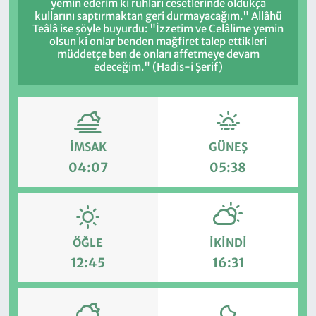
yemin ederim ki ruhları cesetlerinde oldukça
kullarını saptırmaktan geri durmayacağım." Allâhü
Teâlâ ise şöyle buyurdu: "İzzetim ve Celâlime yemin
olsun ki onlar benden mağfiret talep ettikleri
müddetçe ben de onları affetmeye devam
edeceğim." (Hadis-i Şerif)
İMSAK
GÜNEŞ
04:07
05:38
ÖĞLE
İKINDI
12:45
16:31