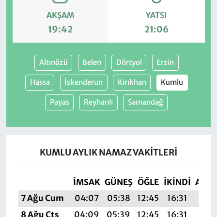
AKŞAM
YATSI
19:42
21:06
Altınözü
Belen
Dörtyol
Erzin
Hassa
İskenderun
Kırıkhan
Kumlu
Payas
Reyhanlı
Samandağ
KUMLU AYLIK NAMAZ VAKITLERI
İMSAK
GÜNEŞ
ÖĞLE
İKINDI
AKŞ
7 Ağu Cum
04:07
05:38
12:45
16:31
19:4
8 Ağu Cts
04:09
05:39
12:45
16:31
19:4