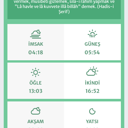
vermek, musibeti gizlemek, sıla-i rahim yapmak ve
"Lâ havle ve lâ kuvvete illâ billâh" demek. (Hadis-i
Şerif)
İMSAK
GÜNEŞ
04:18
05:54
ÖĞLE
İKINDI
13:03
16:52
AKŞAM
YATSI