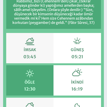
Rabbimiz, bizi (Cehennem’den) çıkar, (tekrar
dünyaya gönder ki) yaptığımız amellerden başka;
sâlih amel işleyelim. (Onlara şöyle denilir:) "Size,
düşünecek bir kimsenin düşüneceği kadar ömür
vermedik mi ki? Hem size Cehennem azâbından
korkutan (peygamber) de geldi." (Fâtır Sûresi, 37)
İMSAK
GÜNEŞ
03:45
05:21
ÖĞLE
İKINDI
12:30
16:19