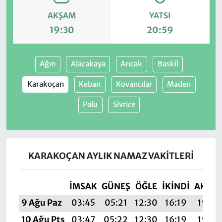
AKŞAM
YATSI
19:30
20:59
Ağın
Alacakaya
Arıcak
Baskil
Karakoçan
Keban
Kovancılar
Maden
Palu
Sivrice
KARAKOÇAN AYLIK NAMAZ VAKITLERI
İMSAK
GÜNEŞ
ÖĞLE
İKINDI
AKŞA
9 Ağu Paz
03:45
05:21
12:30
16:19
19:30
10 Ağu Pts
03:47
05:22
12:30
16:19
19:29