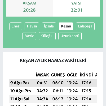
AKŞAM
YATSI
20:28
22:01
Enez
Havsa
İpsala
Keşan
Lâlapaşa
Meriç
Süloğlu
Uzunköprü
KEŞAN AYLIK NAMAZ VAKITLERI
İMSAK
GÜNEŞ
ÖĞLE
İKINDI
AKŞ
9 Ağu Paz
04:31
06:10
13:24
17:16
20:2
10 Ağu Pts
04:32
06:11
13:24
17:15
20:2
11 Ağu Sal
04:34
06:12
13:24
17:14
20:2