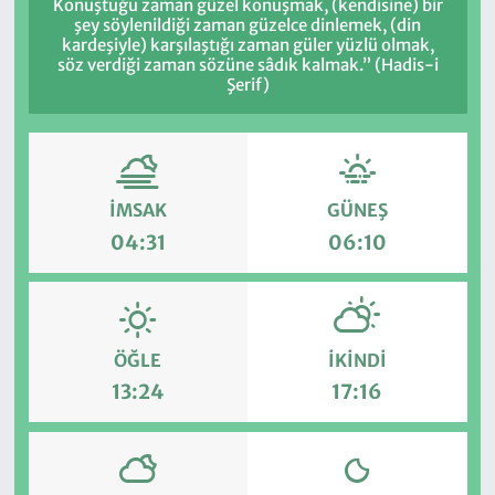
Konuştuğu zaman güzel konuşmak, (kendisine) bir
şey söylenildiği zaman güzelce dinlemek, (din
kardeşiyle) karşılaştığı zaman güler yüzlü olmak,
söz verdiği zaman sözüne sâdık kalmak.” (Hadis-i
Şerif)
İMSAK
GÜNEŞ
04:31
06:10
ÖĞLE
İKINDI
13:24
17:16