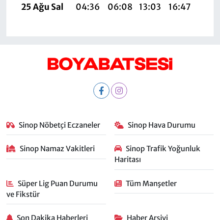
25 Ağu Sal
04:36
06:08
13:03
16:47
19:4
Sinop Nöbetçi Eczaneler
Sinop Hava Durumu
Sinop Namaz Vakitleri
Sinop Trafik Yoğunluk
Haritası
Süper Lig Puan Durumu
Tüm Manşetler
ve Fikstür
Son Dakika Haberleri
Haber Arşivi