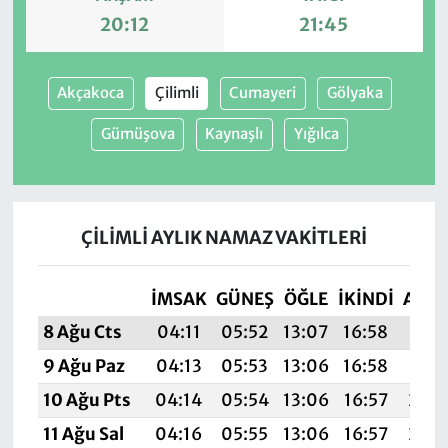
20:12
21:45
Akçakoca
Çilimli
Cumayeri
Gölyaka
Gümüşova
Kaynaşlı
Yığılca
ÇILIMLI AYLIK NAMAZ VAKITLERI
İMSAK
GÜNEŞ
ÖĞLE
İKINDI
AKŞ
8 Ağu Cts
04:11
05:52
13:07
16:58
20:1
9 Ağu Paz
04:13
05:53
13:06
16:58
20:
10 Ağu Pts
04:14
05:54
13:06
16:57
20:
11 Ağu Sal
04:16
05:55
13:06
16:57
20: