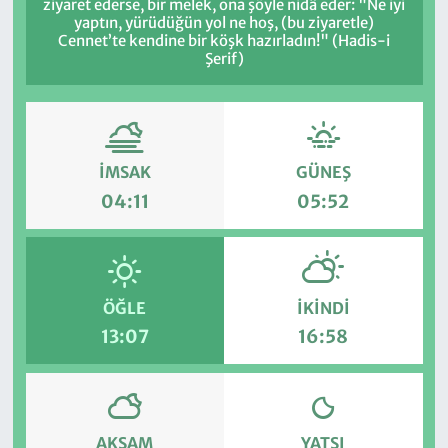
ziyaret ederse, bir melek, ona şöyle nidâ eder: "Ne iyi
yaptın, yürüdüğün yol ne hoş, (bu ziyaretle)
Cennet’te kendine bir köşk hazırladın!" (Hadis-i
Şerif)
İMSAK
GÜNEŞ
04:11
05:52
ÖĞLE
İKINDI
13:07
16:58
AKŞAM
YATSI