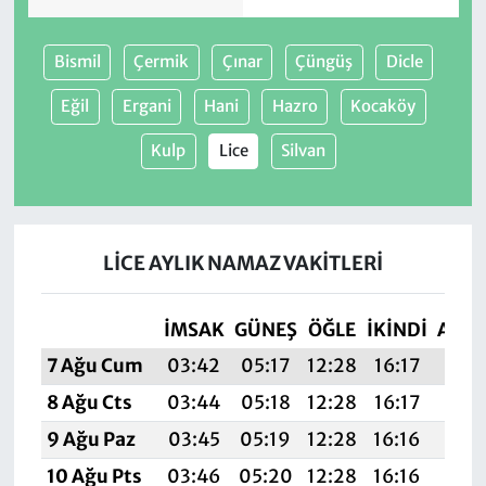
Bismil
Çermik
Çınar
Çüngüş
Dicle
Eğil
Ergani
Hani
Hazro
Kocaköy
Kulp
Lice
Silvan
LICE AYLIK NAMAZ VAKITLERI
İMSAK
GÜNEŞ
ÖĞLE
İKINDI
AKŞ
7 Ağu Cum
03:42
05:17
12:28
16:17
19:
8 Ağu Cts
03:44
05:18
12:28
16:17
19:2
9 Ağu Paz
03:45
05:19
12:28
16:16
19:2
10 Ağu Pts
03:46
05:20
12:28
16:16
19:2