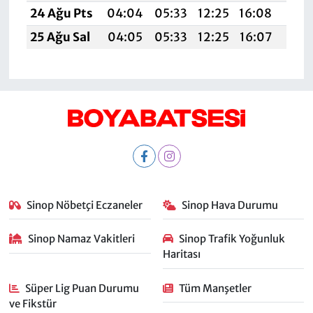
24 Ağu Pts
04:04
05:33
12:25
16:08
19:0
25 Ağu Sal
04:05
05:33
12:25
16:07
19:
Sinop Nöbetçi Eczaneler
Sinop Hava Durumu
Sinop Namaz Vakitleri
Sinop Trafik Yoğunluk
Haritası
Süper Lig Puan Durumu
Tüm Manşetler
ve Fikstür