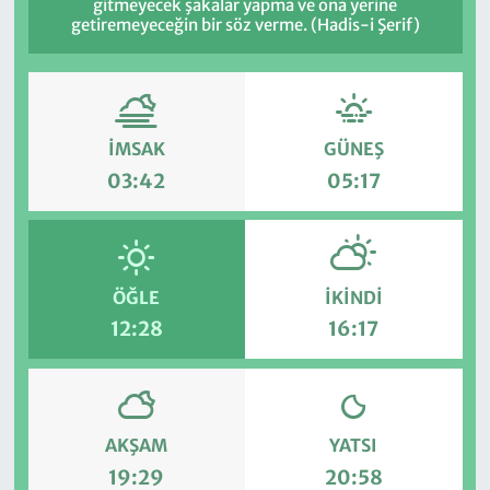
gitmeyecek şakalar yapma ve ona yerine
getiremeyeceğin bir söz verme. (Hadis-i Şerif)
İMSAK
GÜNEŞ
03:42
05:17
ÖĞLE
İKINDI
12:28
16:17
AKŞAM
YATSI
19:29
20:58