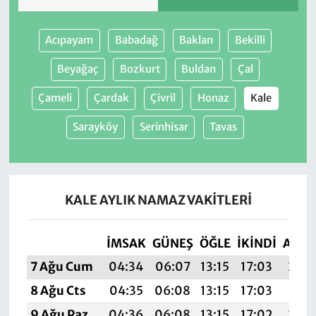
Acıpayam
Babadağ
Baklan
Bekilli
Beyağaç
Bozkurt
Buldan
Çal
Çameli
Çardak
Çivril
Honaz
Kale
Sarayköy
Serinhisar
Tavas
KALE AYLIK NAMAZ VAKITLERI
İMSAK
GÜNEŞ
ÖĞLE
İKINDI
AKŞ
7 Ağu Cum
04:34
06:07
13:15
17:03
20:1
8 Ağu Cts
04:35
06:08
13:15
17:03
20:1
9 Ağu Paz
04:36
06:08
13:15
17:02
20:1