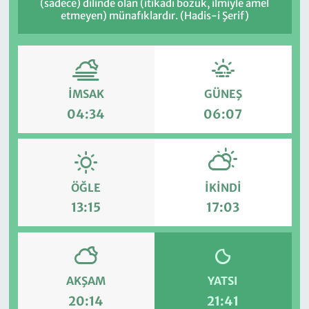
(sadece) dilinde olan (itikadı bozuk, ilmiyle amel
etmeyen) münafıklardır. (Hadis-i Şerif)
İMSAK
GÜNEŞ
04:34
06:07
ÖĞLE
İKINDI
13:15
17:03
AKŞAM
YATSI
20:14
21:41