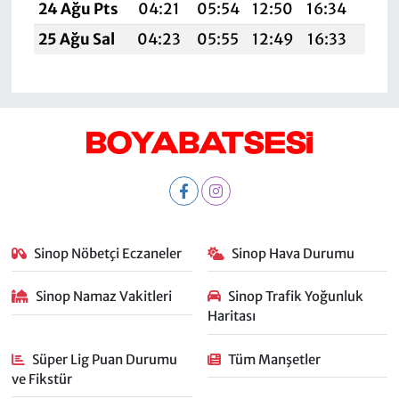
24 Ağu Pts
04:21
05:54
12:50
16:34
19:
25 Ağu Sal
04:23
05:55
12:49
16:33
19:
Sinop Nöbetçi Eczaneler
Sinop Hava Durumu
Sinop Namaz Vakitleri
Sinop Trafik Yoğunluk
Haritası
Süper Lig Puan Durumu
Tüm Manşetler
ve Fikstür