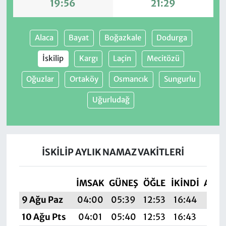
19:56
21:29
Alaca
Bayat
Boğazkale
Dodurga
İskilip
Kargı
Laçin
Mecitözü
Oğuzlar
Ortaköy
Osmancık
Sungurlu
Uğurludağ
İSKILIP AYLIK NAMAZ VAKITLERI
İMSAK
GÜNEŞ
ÖĞLE
İKINDI
AKŞ
9 Ağu Paz
04:00
05:39
12:53
16:44
19:
10 Ağu Pts
04:01
05:40
12:53
16:43
19: