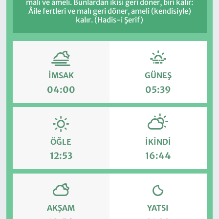
malı ve ameli. Bunlardan ikisi geri döner, biri kalır:
Âile fertleri ve malı geri döner, ameli (kendisiyle)
kalır. (Hadis-i Şerif)
İMSAK
GÜNEŞ
04:00
05:39
ÖĞLE
İKINDI
12:53
16:44
AKŞAM
YATSI