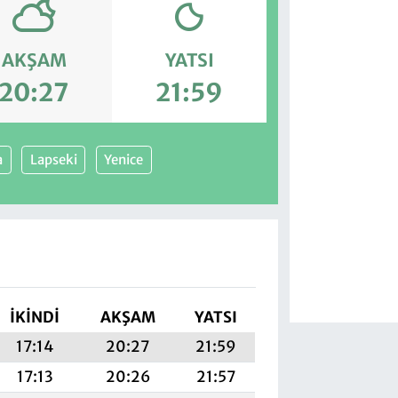
AKŞAM
YATSI
20:27
21:59
a
Lapseki
Yenice
İKINDI
AKŞAM
YATSI
17:14
20:27
21:59
17:13
20:26
21:57