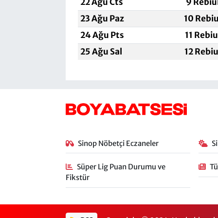
22 Ağu Cts
9 Rebiu
23 Ağu Paz
10 Rebi
24 Ağu Pts
11 Rebi
25 Ağu Sal
12 Rebi
Sinop Nöbetçi Eczaneler
S
Süper Lig Puan Durumu ve
Tü
Fikstür