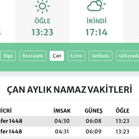
ÖĞLE
İKINDI
8
13:23
17:14
Biga
Bozcaada
Çan
Ezine
Gelibolu
Gökçead
ÇAN AYLIK NAMAZ VAKITLERI
İCRİ
İMSAK
GÜNEŞ
ÖĞLE
afer 1448
04:30
06:08
13:23
afer 1448
04:31
06:09
13:23