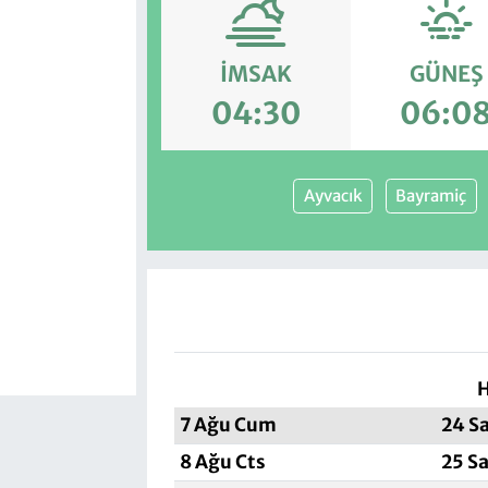
İMSAK
GÜNEŞ
04:30
06:0
Ayvacık
Bayramiç
H
7 Ağu Cum
24 S
8 Ağu Cts
25 S