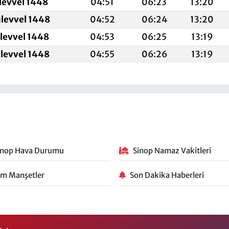
levvel 1448
04:51
06:23
13:20
ulevvel 1448
04:52
06:24
13:20
ulevvel 1448
04:53
06:25
13:19
ulevvel 1448
04:55
06:26
13:19
inop Hava Durumu
Sinop Namaz Vakitleri
m Manşetler
Son Dakika Haberleri