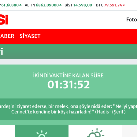
P
61,60380
ALTIN
6862,09000
BİST
14.598,00
BTC
79.591,74
Foto
HABER
SİYASET
i
İKINDI VAKTİNE KALAN SÜRE
01:31:52
ardeşini ziyaret ederse, bir melek, ona şöyle nidâ eder: "Ne iyi ya
Cennet’te kendine bir köşk hazırladın!" (Hadis-i Şerif)