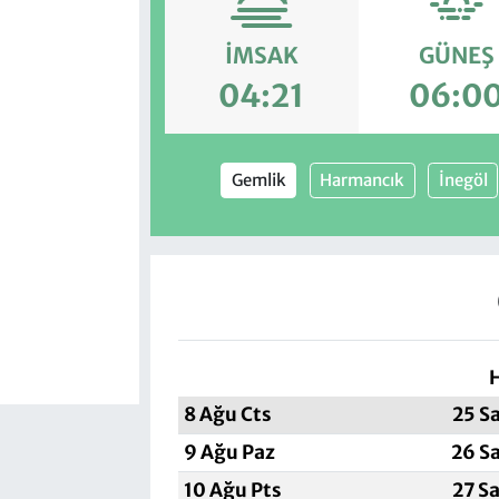
İMSAK
GÜNEŞ
04:21
06:0
Gemlik
Harmancık
İnegöl
8 Ağu Cts
25 S
9 Ağu Paz
26 S
10 Ağu Pts
27 S