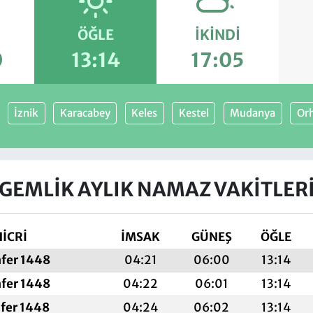
ÖĞLE
İKINDI
0
13:14
17:05
İznik
Karacabey
Keles
Kestel
Mudanya
Orh
GEMLIK AYLIK NAMAZ VAKITLER
HİCRİ
İMSAK
GÜNEŞ
ÖĞLE
afer 1448
04:21
06:00
13:14
afer 1448
04:22
06:01
13:14
afer 1448
04:24
06:02
13:14