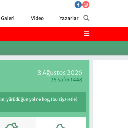
 Galeri
Video
Yazarlar
8 Ağustos 2026
25 Safer 1448
ptın, yürüdüğün yol ne hoş, (bu ziyaretle)