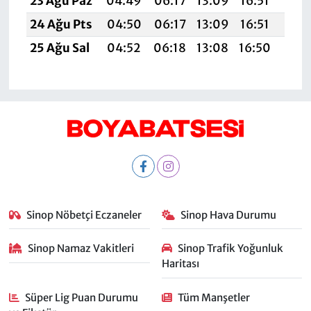
23 Ağu Paz
04:49
06:17
13:09
16:51
19:5
24 Ağu Pts
04:50
06:17
13:09
16:51
19:
25 Ağu Sal
04:52
06:18
13:08
16:50
19:
Sinop Nöbetçi Eczaneler
Sinop Hava Durumu
Sinop Namaz Vakitleri
Sinop Trafik Yoğunluk
Haritası
Süper Lig Puan Durumu
Tüm Manşetler