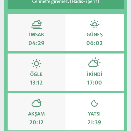
Cennet’e giremez. (Hadis-i Şerif)
İMSAK
GÜNEŞ
04:29
06:02
ÖĞLE
İKINDI
13:12
17:00
AKŞAM
YATSI
20:12
21:39