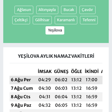
Ağlasun
Altınyayla
Bucak
Çavdır
Çeltikçi
Gölhisar
Karamanlı
Tefenni
Yeşilova
YEŞILOVA AYLIK NAMAZ VAKITLERI
İMSAK
GÜNEŞ
ÖĞLE
İKINDI
AKŞ
6 Ağu Per
04:29
06:02
13:12
17:00
20:
7 Ağu Cum
04:30
06:03
13:12
16:59
20:1
8 Ağu Cts
04:31
06:04
13:12
16:59
20:
9 Ağu Paz
04:32
06:05
13:12
16:59
20: