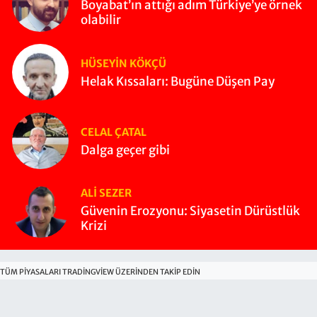
Boyabat’ın attığı adım Türkiye’ye örnek
olabilir
HÜSEYIN KÖKÇÜ
Helak Kıssaları: Bugüne Düşen Pay
CELAL ÇATAL
Dalga geçer gibi
ALI SEZER
Güvenin Erozyonu: Siyasetin Dürüstlük
Krizi
TÜM PIYASALARI TRADINGVIEW ÜZERINDEN TAKIP EDIN