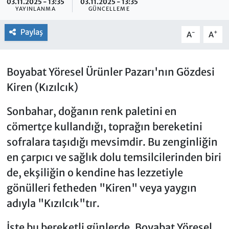
03.11.2025 - 13:35
03.11.2025 - 13:35
YAYINLANMA
GÜNCELLEME
Paylaş
-
+
A
A
Boyabat Yöresel Ürünler Pazarı'nın Gözdesi
Kiren (Kızılcık)
Sonbahar, doğanın renk paletini en
cömertçe kullandığı, toprağın bereketini
sofralara taşıdığı mevsimdir. Bu zenginliğin
en çarpıcı ve sağlık dolu temsilcilerinden biri
de, ekşiliğin o kendine has lezzetiyle
gönülleri fetheden "Kiren" veya yaygın
adıyla "Kızılcık"tır.
İşte bu bereketli günlerde, Boyabat Yöresel