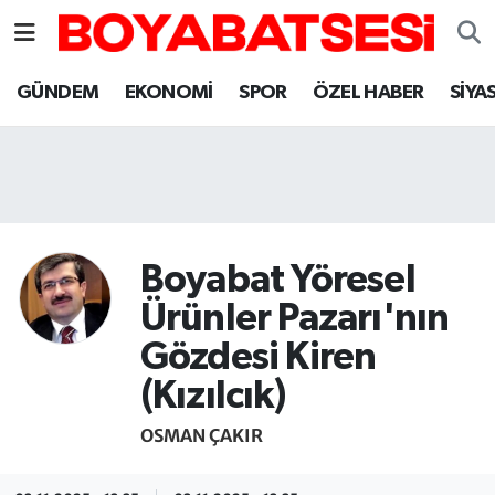
Sinop Nöbetçi Eczaneler
GÜNDEM
EKONOMİ
SPOR
ÖZEL HABER
SİYA
Sinop Hava Durumu
Sinop Namaz Vakitleri
Sinop Trafik Yoğunluk Haritası
Boyabat Yöresel
Süper Lig Puan Durumu ve Fikstür
Ürünler Pazarı'nın
Gözdesi Kiren
Tüm Manşetler
(Kızılcık)
Son Dakika Haberleri
OSMAN ÇAKIR
Haber Arşivi