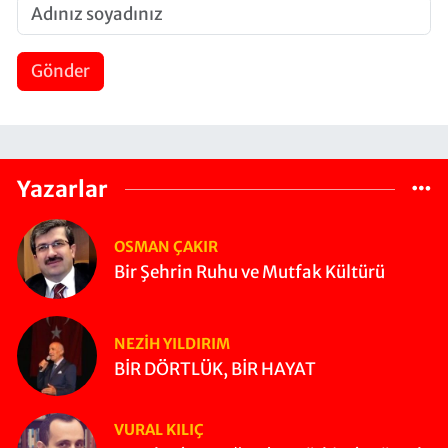
Gönder
Yazarlar
OSMAN ÇAKIR
Bir Şehrin Ruhu ve Mutfak Kültürü
NEZIH YILDIRIM
BİR DÖRTLÜK, BİR HAYAT
VURAL KILIÇ