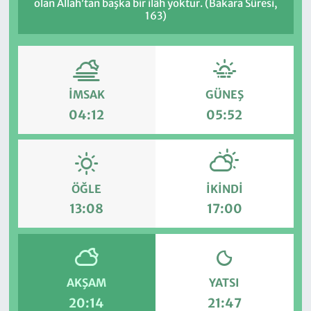
olan Allah’tan başka bir ilâh yoktur. (Bakara Sûresi,
163)
İMSAK
GÜNEŞ
04:12
05:52
ÖĞLE
İKINDI
13:08
17:00
AKŞAM
YATSI
20:14
21:47