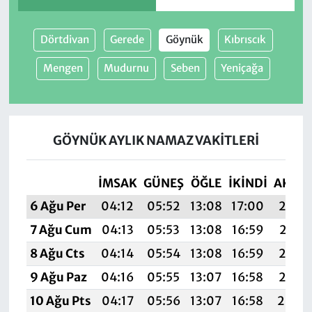
Dörtdivan
Gerede
Göynük
Kıbrıscık
Mengen
Mudurnu
Seben
Yeniçağa
GÖYNÜK AYLIK NAMAZ VAKITLERI
İMSAK
GÜNEŞ
ÖĞLE
İKINDI
AKŞA
6 Ağu Per
04:12
05:52
13:08
17:00
20:14
7 Ağu Cum
04:13
05:53
13:08
16:59
20:13
8 Ağu Cts
04:14
05:54
13:08
16:59
20:12
9 Ağu Paz
04:16
05:55
13:07
16:58
20:10
10 Ağu Pts
04:17
05:56
13:07
16:58
20:0