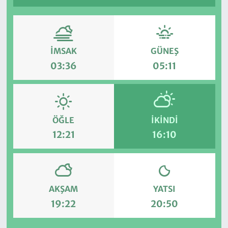
İMSAK
GÜNEŞ
03:36
05:11
ÖĞLE
İKINDI
12:21
16:10
AKŞAM
YATSI
19:22
20:50