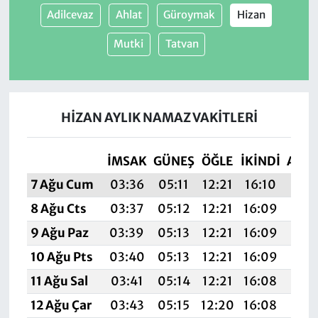
Adilcevaz
Ahlat
Güroymak
Hizan
Mutki
Tatvan
HIZAN AYLIK NAMAZ VAKITLERI
İMSAK
GÜNEŞ
ÖĞLE
İKINDI
AKŞ
7 Ağu Cum
03:36
05:11
12:21
16:10
19:
8 Ağu Cts
03:37
05:12
12:21
16:09
19:2
9 Ağu Paz
03:39
05:13
12:21
16:09
19:
10 Ağu Pts
03:40
05:13
12:21
16:09
19:1
11 Ağu Sal
03:41
05:14
12:21
16:08
19:1
12 Ağu Çar
03:43
05:15
12:20
16:08
19:1