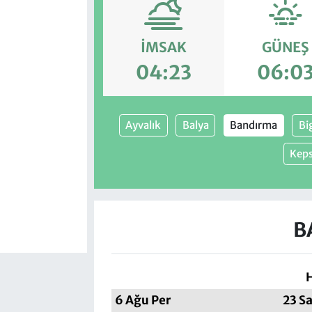
İMSAK
GÜNEŞ
04:23
06:0
Ayvalık
Balya
Bandırma
Bi
Kep
B
6 Ağu Per
23 S