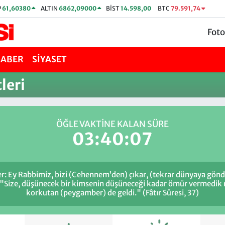
P
61,60380
ALTIN
6862,09000
BİST
14.598,00
BTC
79.591,74
Foto
HABER
SİYASET
leri
ÖĞLE VAKTİNE KALAN SÜRE
03:40:07
ler: Ey Rabbimiz, bizi (Cehennem’den) çıkar, (tekrar dünyaya gönd
r:) "Size, düşünecek bir kimsenin düşüneceği kadar ömür vermed
korkutan (peygamber) de geldi." (Fâtır Sûresi, 37)