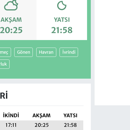
AKŞAM
YATSI
20:25
21:58
meç
Gönen
Havran
İvrindi
rluk
RI
İKINDI
AKŞAM
YATSI
17:11
20:25
21:58