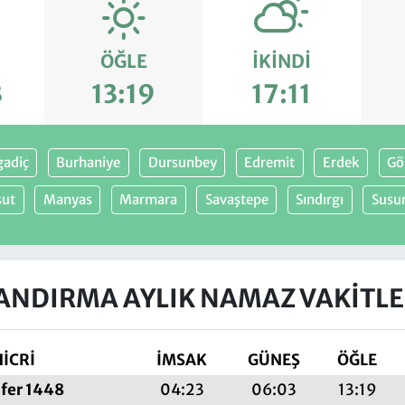
ÖĞLE
İKINDI
3
13:19
17:11
gadiç
Burhaniye
Dursunbey
Edremit
Erdek
Gö
sut
Manyas
Marmara
Savaştepe
Sındırgı
Susu
ANDIRMA AYLIK NAMAZ VAKITLE
HİCRİ
İMSAK
GÜNEŞ
ÖĞLE
afer 1448
04:23
06:03
13:19