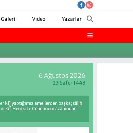
 Galeri
Video
Yazarlar
6 Ağustos 2026
23 Safer 1448
er ki) yaptığımız amellerden başka; sâlih
ik mi ki? Hem size Cehennem azâbından