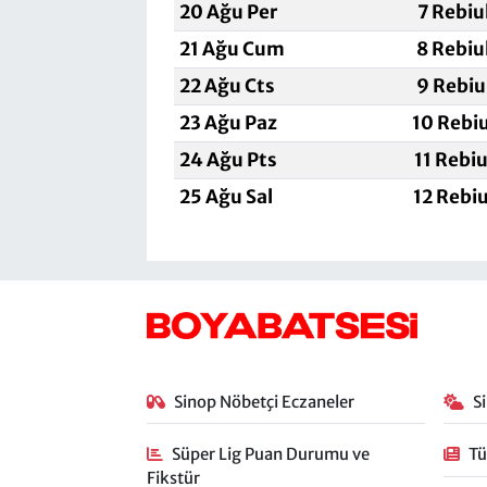
20 Ağu Per
7 Rebiu
21 Ağu Cum
8 Rebiu
22 Ağu Cts
9 Rebiu
23 Ağu Paz
10 Rebi
24 Ağu Pts
11 Rebi
25 Ağu Sal
12 Rebi
Sinop Nöbetçi Eczaneler
S
Süper Lig Puan Durumu ve
Tü
Fikstür