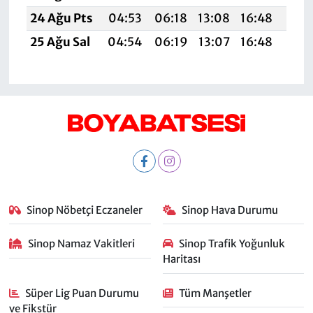
24 Ağu Pts
04:53
06:18
13:08
16:48
19:
25 Ağu Sal
04:54
06:19
13:07
16:48
19:
Sinop Nöbetçi Eczaneler
Sinop Hava Durumu
Sinop Namaz Vakitleri
Sinop Trafik Yoğunluk
Haritası
Süper Lig Puan Durumu
Tüm Manşetler
ve Fikstür