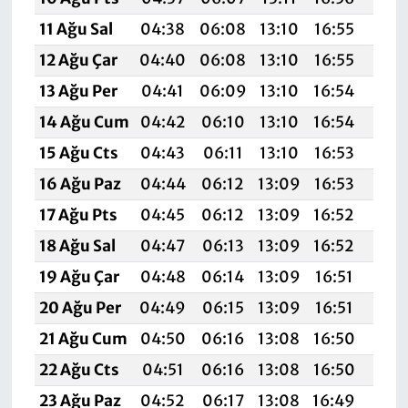
11 Ağu Sal
04:38
06:08
13:10
16:55
20:
12 Ağu Çar
04:40
06:08
13:10
16:55
20:
13 Ağu Per
04:41
06:09
13:10
16:54
20:
14 Ağu Cum
04:42
06:10
13:10
16:54
20:
15 Ağu Cts
04:43
06:11
13:10
16:53
19:
16 Ağu Paz
04:44
06:12
13:09
16:53
19:
17 Ağu Pts
04:45
06:12
13:09
16:52
19:
18 Ağu Sal
04:47
06:13
13:09
16:52
19:
19 Ağu Çar
04:48
06:14
13:09
16:51
19:
20 Ağu Per
04:49
06:15
13:09
16:51
19:
21 Ağu Cum
04:50
06:16
13:08
16:50
19:5
22 Ağu Cts
04:51
06:16
13:08
16:50
19:
23 Ağu Paz
04:52
06:17
13:08
16:49
19: