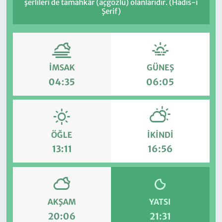
şerlileri de tamahkâr (açgözlü) olanlarıdır. (Hadis-i
Şerif)
İMSAK
GÜNEŞ
04:35
06:05
ÖĞLE
İKINDI
13:11
16:56
AKŞAM
YATSI
20:06
21:31