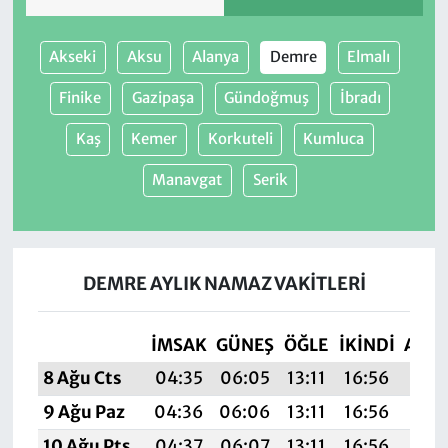
Akseki
Aksu
Alanya
Demre
Elmalı
Finike
Gazipaşa
Gündoğmuş
İbradı
Kaş
Kemer
Korkuteli
Kumluca
Manavgat
Serik
DEMRE AYLIK NAMAZ VAKITLERI
İMSAK
GÜNEŞ
ÖĞLE
İKINDI
AKŞ
8 Ağu Cts
04:35
06:05
13:11
16:56
20:
9 Ağu Paz
04:36
06:06
13:11
16:56
20:
10 Ağu Pts
04:37
06:07
13:11
16:56
20: