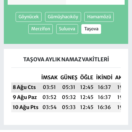
Göynücek
Gümüşhacıköy
Hamamözü
Merzifon
Suluova
Taşova
TAŞOVA AYLIK NAMAZ VAKITLERI
İMSAK
GÜNEŞ
ÖĞLE
İKINDI
AKŞA
8 Ağu Cts
03:51
05:31
12:45
16:37
19:50
9 Ağu Paz
03:52
05:32
12:45
16:37
19:49
10 Ağu Pts
03:54
05:33
12:45
16:36
19:48