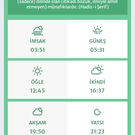
(sadece) dilinde olan (itikadı bozuk, ilmiyle amel
etmeyen) münafıklardır. (Hadis-i Şerif)
İMSAK
GÜNEŞ
03:51
05:31
ÖĞLE
İKINDI
12:45
16:37
AKŞAM
YATSI
19:50
21:23