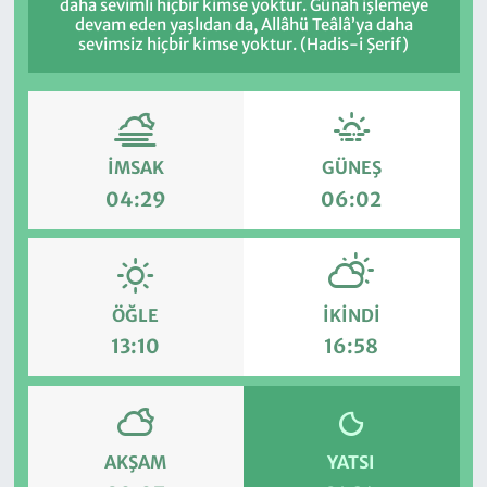
daha sevimli hiçbir kimse yoktur. Günah işlemeye
devam eden yaşlıdan da, Allâhü Teâlâ’ya daha
sevimsiz hiçbir kimse yoktur. (Hadis-i Şerif)
İMSAK
GÜNEŞ
04:29
06:02
ÖĞLE
İKINDI
13:10
16:58
AKŞAM
YATSI