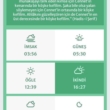
münakaşayı terk eden kimse için Cennet’in
kenarında bir köşke kefilim. Şaka bile olsa yalan
söylemeyen için Cennet’in ortasında bir köşke
kefilim. Ahlâkını güzelleştiren için de Cennet’in en
üst derecesinde bir köşke kefilim.” (Hadis-i Şerif)
İMSAK
GÜNEŞ
03:56
05:30
ÖĞLE
İKINDI
12:39
16:27