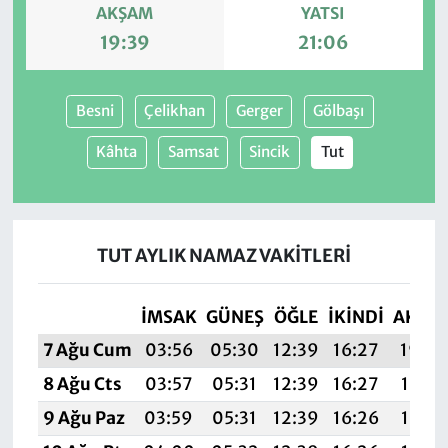
AKŞAM
YATSI
19:39
21:06
Besni
Çelikhan
Gerger
Gölbaşı
Kâhta
Samsat
Sincik
Tut
TUT AYLIK NAMAZ VAKITLERI
İMSAK
GÜNEŞ
ÖĞLE
İKINDI
AKŞA
7 Ağu Cum
03:56
05:30
12:39
16:27
19:39
8 Ağu Cts
03:57
05:31
12:39
16:27
19:38
9 Ağu Paz
03:59
05:31
12:39
16:26
19:37