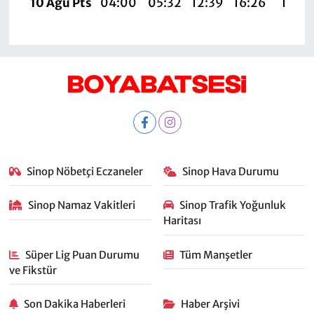
10 Ağu Pts
04:00
05:32
12:39
16:26
19:35
Sinop Nöbetçi Eczaneler
Sinop Hava Durumu
Sinop Namaz Vakitleri
Sinop Trafik Yoğunluk
Haritası
Süper Lig Puan Durumu
Tüm Manşetler
ve Fikstür
Son Dakika Haberleri
Haber Arşivi