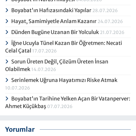
Boyabat'ın Hafızasındaki Yapılar
28.07.2026
Hayat, Samimiyetle Anlam Kazanır
24.07.2026
Dünden Bugüne Uzanan Bir Yolculuk
21.07.2026
İğne Ucuyla Tünel Kazan Bir Öğretmen: Necati
Celal Çatal
17.07.2026
Sorun Üreten Değil, Çözüm Üreten İnsan
Olabilmek
14.07.2026
Serinlemek Uğruna Hayatımızı Riske Atmak
10.07.2026
Boyabat'ın Tarihine Yelken Açan Bir Vatanperver:
Ahmet Küçükbaş
07.07.2026
Yorumlar