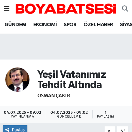
Sinop Nöbetçi Eczaneler
GÜNDEM
EKONOMİ
SPOR
ÖZEL HABER
SİYA
Sinop Hava Durumu
Sinop Namaz Vakitleri
Sinop Trafik Yoğunluk Haritası
Yeşil Vatanımız
Süper Lig Puan Durumu ve Fikstür
Tehdit Altında
OSMAN ÇAKIR
Tüm Manşetler
Son Dakika Haberleri
04.07.2025 - 09:02
04.07.2025 - 09:02
1
YAYINLANMA
GÜNCELLEME
PAYLAŞIM
Haber Arşivi
Paylaş
-
+
A
A