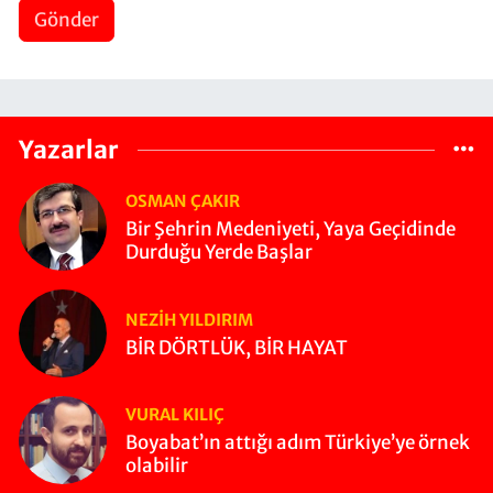
Gönder
Yazarlar
OSMAN ÇAKIR
Bir Şehrin Medeniyeti, Yaya Geçidinde
Durduğu Yerde Başlar
NEZIH YILDIRIM
BİR DÖRTLÜK, BİR HAYAT
VURAL KILIÇ
Boyabat’ın attığı adım Türkiye’ye örnek
olabilir