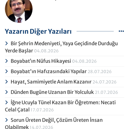
Yazarın Diğer Yazıları
Bir Şehrin Medeniyeti, Yaya Geçidinde Durduğu
Yerde Başlar
04.08.2026
Boyabat’ın Nüfus Hikayesi
04.08.2026
Boyabat'ın Hafızasındaki Yapılar
28.07.2026
Hayat, Samimiyetle Anlam Kazanır
24.07.2026
Dünden Bugüne Uzanan Bir Yolculuk
21.07.2026
İğne Ucuyla Tünel Kazan Bir Öğretmen: Necati
Celal Çatal
17.07.2026
Sorun Üreten Değil, Çözüm Üreten İnsan
Olabilmek
14.07.2026