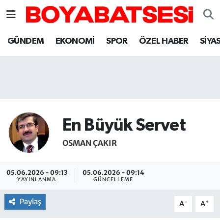
Sinop Nöbetçi Eczaneler
GÜNDEM
EKONOMİ
SPOR
ÖZEL HABER
SİYA
Sinop Hava Durumu
Sinop Namaz Vakitleri
Sinop Trafik Yoğunluk Haritası
En Büyük Servet
Süper Lig Puan Durumu ve Fikstür
OSMAN ÇAKIR
Tüm Manşetler
05.06.2026 - 09:13
05.06.2026 - 09:14
YAYINLANMA
GÜNCELLEME
Son Dakika Haberleri
Paylaş
-
+
A
A
Haber Arşivi