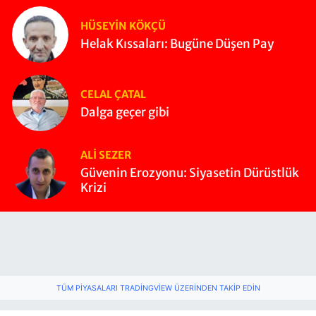
HÜSEYIN KÖKÇÜ
Helak Kıssaları: Bugüne Düşen Pay
CELAL ÇATAL
Dalga geçer gibi
ALI SEZER
Güvenin Erozyonu: Siyasetin Dürüstlük
Krizi
TÜM PIYASALARI TRADINGVIEW ÜZERINDEN TAKIP EDIN