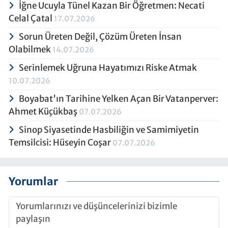
İğne Ucuyla Tünel Kazan Bir Öğretmen: Necati
Celal Çatal
17.07.2026
Sorun Üreten Değil, Çözüm Üreten İnsan
Olabilmek
14.07.2026
Serinlemek Uğruna Hayatımızı Riske Atmak
10.07.2026
Boyabat'ın Tarihine Yelken Açan Bir Vatanperver:
Ahmet Küçükbaş
07.07.2026
Sinop Siyasetinde Hasbiliğin ve Samimiyetin
Temsilcisi: Hüseyin Coşar
07.07.2026
Yorumlar