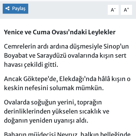
Paylaş
-
+
A
A
Yenice ve Cuma Ovası’ndaki Leylekler
Cemrelerin ardı ardına düşmesiyle Sinop’un
Boyabat ve Saraydüzü ovalarında kışın sert
havası çekildi gitti.
Ancak Göktepe’de, Elekdağı’nda hâlâ kışın o
keskin nefesini solumak mümkün.
Ovalarda soğuğun yerini, toprağın
derinliklerinden yükselen sıcaklık ve
doğanın yeniden uyanışı aldı.
Baharın müjdecisi Nevruz, halkın belleğinde