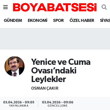
Sinop Nöbetçi Eczaneler
GÜNDEM
EKONOMİ
SPOR
ÖZEL HABER
SİYA
Sinop Hava Durumu
Sinop Namaz Vakitleri
Sinop Trafik Yoğunluk Haritası
Yenice ve Cuma
Süper Lig Puan Durumu ve Fikstür
Ovası’ndaki
Leylekler
Tüm Manşetler
OSMAN ÇAKIR
Son Dakika Haberleri
03.04.2026 - 09:05
03.04.2026 - 09:06
Haber Arşivi
YAYINLANMA
GÜNCELLEME