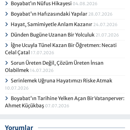
Boyabat’ın Nüfus Hikayesi
04.08.2026
Boyabat'ın Hafızasındaki Yapılar
28.07.2026
Hayat, Samimiyetle Anlam Kazanır
24.07.2026
Dünden Bugüne Uzanan Bir Yolculuk
21.07.2026
İğne Ucuyla Tünel Kazan Bir Öğretmen: Necati
Celal Çatal
17.07.2026
Sorun Üreten Değil, Çözüm Üreten İnsan
Olabilmek
14.07.2026
Serinlemek Uğruna Hayatımızı Riske Atmak
10.07.2026
Boyabat'ın Tarihine Yelken Açan Bir Vatanperver:
Ahmet Küçükbaş
07.07.2026
Yorumlar