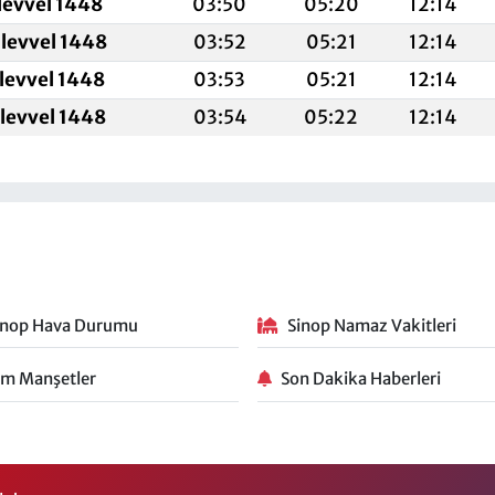
levvel 1448
03:50
05:20
12:14
levvel 1448
03:52
05:21
12:14
ulevvel 1448
03:53
05:21
12:14
ulevvel 1448
03:54
05:22
12:14
inop Hava Durumu
Sinop Namaz Vakitleri
m Manşetler
Son Dakika Haberleri