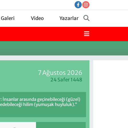
 Galeri
Video
Yazarlar
7 Ağustos 2026
24 Safer 1448
: İnsanlar arasında geçinebileceği (güzel)
efedebileceği hilim (yumuşak huyluluk).”