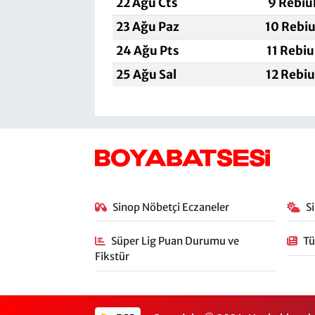
22 Ağu Cts
9 Rebiu
23 Ağu Paz
10 Rebiu
24 Ağu Pts
11 Rebi
25 Ağu Sal
12 Rebi
Sinop Nöbetçi Eczaneler
S
Süper Lig Puan Durumu ve
Tü
Fikstür