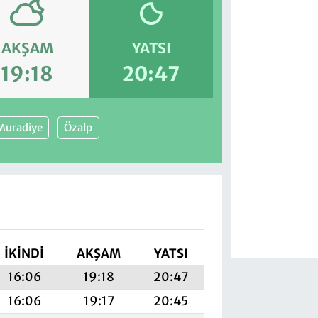
AKŞAM
YATSI
19:18
20:47
Muradiye
Özalp
İKINDI
AKŞAM
YATSI
16:06
19:18
20:47
16:06
19:17
20:45