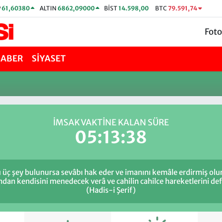
P
61,60380
ALTIN
6862,09000
BİST
14.598,00
BTC
79.591,74
Foto
HABER
SİYASET
İMSAK VAKTİNE KALAN SÜRE
05:13:38
 üç şey bulunursa sevâbı hak eder ve imanını kemâle erdirmiş olur
ından kendisini menedecek verâ ve cahilin cahilce hareketlerini d
(Hadis-i Şerif)