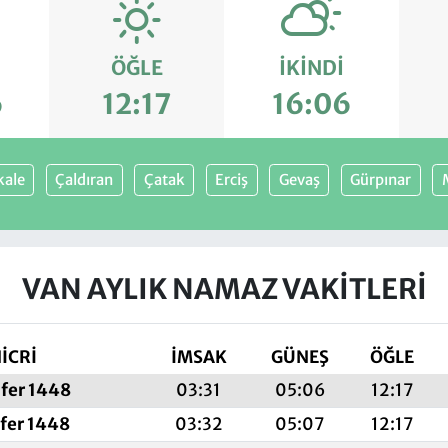
ÖĞLE
İKINDI
6
12:17
16:06
kale
Çaldıran
Çatak
Erciş
Gevaş
Gürpınar
VAN AYLIK NAMAZ VAKITLERI
İCRİ
İMSAK
GÜNEŞ
ÖĞLE
fer 1448
03:31
05:06
12:17
afer 1448
03:32
05:07
12:17