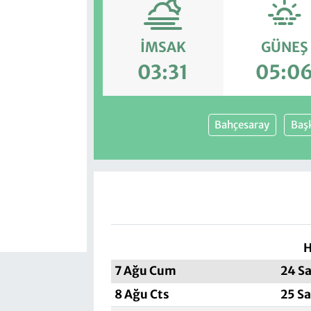
İMSAK
GÜNEŞ
03:31
05:0
Bahçesaray
Baş
H
7 Ağu Cum
24 Sa
8 Ağu Cts
25 S