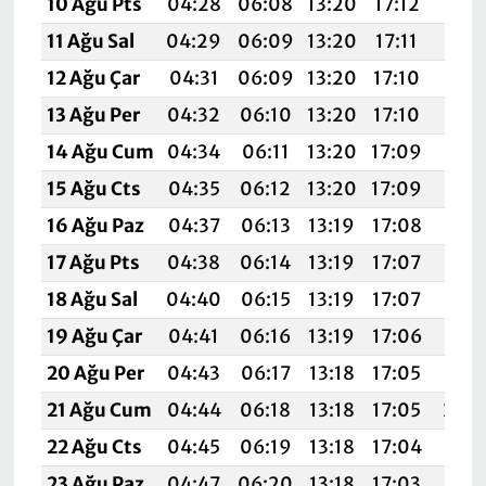
10 Ağu Pts
04:28
06:08
13:20
17:12
20:
11 Ağu Sal
04:29
06:09
13:20
17:11
20:
12 Ağu Çar
04:31
06:09
13:20
17:10
20:2
13 Ağu Per
04:32
06:10
13:20
17:10
20:
14 Ağu Cum
04:34
06:11
13:20
17:09
20:1
15 Ağu Cts
04:35
06:12
13:20
17:09
20:1
16 Ağu Paz
04:37
06:13
13:19
17:08
20:1
17 Ağu Pts
04:38
06:14
13:19
17:07
20:1
18 Ağu Sal
04:40
06:15
13:19
17:07
20:1
19 Ağu Çar
04:41
06:16
13:19
17:06
20:1
20 Ağu Per
04:43
06:17
13:18
17:05
20:
21 Ağu Cum
04:44
06:18
13:18
17:05
20:
22 Ağu Cts
04:45
06:19
13:18
17:04
20:
23 Ağu Paz
04:47
06:20
13:18
17:03
20: