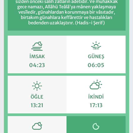
sizden önceki sâlih zâtların âdetidir. Ve muhakkak
gece namazı, Allâhü Teâlâ’ya mânen yaklaşmaya
vesîledir, günahlardan korunmaya bir vâsıtadır,
birtakım günahlara keffârettir ve hastalıkları
bedenden uzaklaştırır. (Hadis-i Şerif)
İMSAK
GÜNEŞ
04:23
06:05
ÖĞLE
İKINDI
13:21
17:13