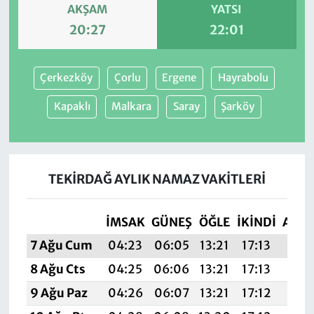
AKŞAM
YATSI
20:27
22:01
Çerkezköy
Çorlu
Ergene
Hayrabolu
Kapaklı
Malkara
Saray
Şarköy
TEKIRDAĞ AYLIK NAMAZ VAKITLERI
İMSAK
GÜNEŞ
ÖĞLE
İKINDI
AKŞ
7 Ağu Cum
04:23
06:05
13:21
17:13
20:
8 Ağu Cts
04:25
06:06
13:21
17:13
20:
9 Ağu Paz
04:26
06:07
13:21
17:12
20: