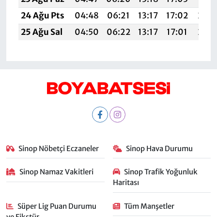
24 Ağu Pts
04:48
06:21
13:17
17:02
20:
25 Ağu Sal
04:50
06:22
13:17
17:01
20:
Sinop Nöbetçi Eczaneler
Sinop Hava Durumu
Sinop Namaz Vakitleri
Sinop Trafik Yoğunluk
Haritası
Süper Lig Puan Durumu
Tüm Manşetler
ve Fikstür