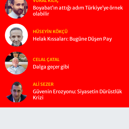
VURAL KILIÇ
Boyabat’ın attığı adım Türkiye’ye örnek
olabilir
HÜSEYIN KÖKÇÜ
Helak Kıssaları: Bugüne Düşen Pay
CELAL ÇATAL
Dalga geçer gibi
ALI SEZER
Güvenin Erozyonu: Siyasetin Dürüstlük
Krizi