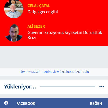
CELAL ÇATAL
Dalga geçer gibi
ALI SEZER
Güvenin Erozyonu: Siyasetin Dürüstlük
Krizi
TÜM PIYASALARI TRADINGVIEW ÜZERINDEN TAKIP EDIN
Yükleniyor...
FACEBOOK
BEĞEN