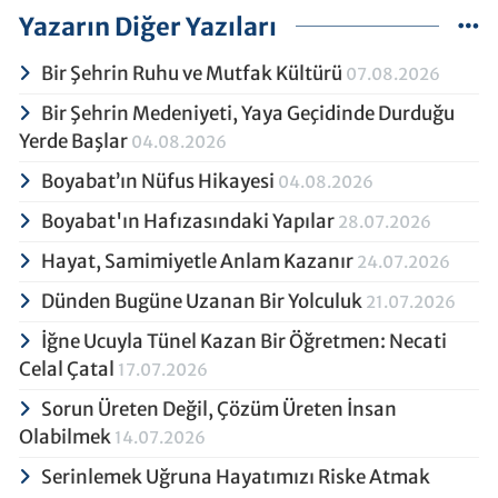
Yazarın Diğer Yazıları
Bir Şehrin Ruhu ve Mutfak Kültürü
07.08.2026
Bir Şehrin Medeniyeti, Yaya Geçidinde Durduğu
Yerde Başlar
04.08.2026
Boyabat’ın Nüfus Hikayesi
04.08.2026
Boyabat'ın Hafızasındaki Yapılar
28.07.2026
Hayat, Samimiyetle Anlam Kazanır
24.07.2026
Dünden Bugüne Uzanan Bir Yolculuk
21.07.2026
İğne Ucuyla Tünel Kazan Bir Öğretmen: Necati
Celal Çatal
17.07.2026
Sorun Üreten Değil, Çözüm Üreten İnsan
Olabilmek
14.07.2026
Serinlemek Uğruna Hayatımızı Riske Atmak