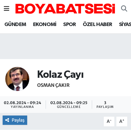
Sinop Nöbetçi Eczaneler
GÜNDEM
EKONOMİ
SPOR
ÖZEL HABER
SİYA
Sinop Hava Durumu
Sinop Namaz Vakitleri
Sinop Trafik Yoğunluk Haritası
Kolaz Çayı
Süper Lig Puan Durumu ve Fikstür
OSMAN ÇAKIR
Tüm Manşetler
02.08.2024 - 09:24
02.08.2024 - 09:25
3
YAYINLANMA
GÜNCELLEME
PAYLAŞIM
Son Dakika Haberleri
Paylaş
-
+
A
A
Haber Arşivi