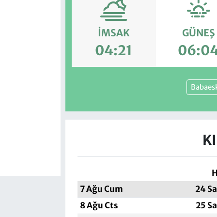
İMSAK
GÜNEŞ
04:21
06:0
Babaes
K
H
7 Ağu Cum
24 Sa
8 Ağu Cts
25 Sa