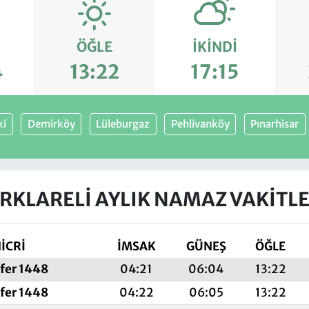
ÖĞLE
İKINDI
4
13:22
17:15
ki
Demirköy
Lüleburgaz
Pehlivanköy
Pınarhisar
IRKLARELI AYLIK NAMAZ VAKITLE
İCRİ
İMSAK
GÜNEŞ
ÖĞLE
fer 1448
04:21
06:04
13:22
fer 1448
04:22
06:05
13:22