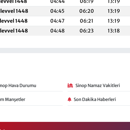
levvel 1448
04:44
06:19
13:19
levvel 1448
04:45
06:20
13:19
levvel 1448
04:47
06:21
13:19
levvel 1448
04:48
06:23
13:18
inop Hava Durumu
Sinop Namaz Vakitleri
m Manşetler
Son Dakika Haberleri