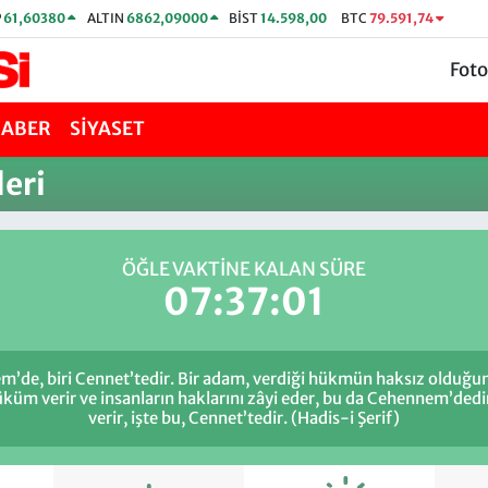
P
61,60380
ALTIN
6862,09000
BİST
14.598,00
BTC
79.591,74
Foto
HABER
SİYASET
leri
ÖĞLE VAKTİNE KALAN SÜRE
07:37:01
m’de, biri Cennet’tedir. Bir adam, verdiği hükmün haksız olduğun
küm verir ve insanların haklarını zâyi eder, bu da Cehennem’dedi
verir, işte bu, Cennet’tedir. (Hadis-i Şerif)