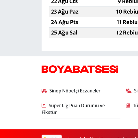
22 Ağu Cts
9 Rebiu
23 Ağu Paz
10 Rebiu
24 Ağu Pts
11 Rebiu
25 Ağu Sal
12 Rebiu
Sinop Nöbetçi Eczaneler
S
Süper Lig Puan Durumu ve
Tü
Fikstür