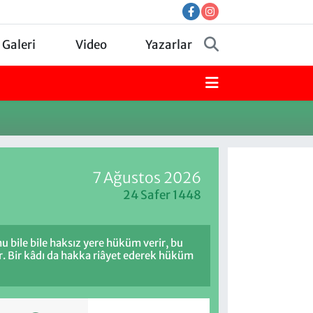
 Galeri
Video
Yazarlar
7 Ağustos 2026
24 Safer 1448
u bile bile haksız yere hüküm verir, bu
r. Bir kâdı da hakka riâyet ederek hüküm