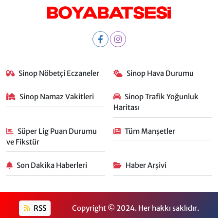
Sinop Nöbetçi Eczaneler
Sinop Hava Durumu
Sinop Namaz Vakitleri
Sinop Trafik Yoğunluk
Haritası
Süper Lig Puan Durumu
Tüm Manşetler
ve Fikstür
Son Dakika Haberleri
Haber Arşivi
RSS
Copyright © 2024. Her hakkı saklıdır.