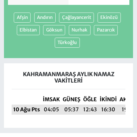
Afşin
Andırın
Çağlayancerit
Ekinözü
Elbistan
Göksun
Nurhak
Pazarcık
Türkoğlu
KAHRAMANMARAŞ AYLIK NAMAZ
VAKITLERI
İMSAK
GÜNEŞ
ÖĞLE
İKINDI
AKŞA
10 Ağu Pts
04:05
05:37
12:43
16:30
19:39