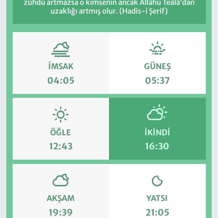
zühdü artmazsa o kimsenin ancak Allâhü Teâlâ’dan
uzaklığı artmış olur. (Hadis-i Şerif)
İMSAK
GÜNEŞ
04:05
05:37
ÖĞLE
İKINDI
12:43
16:30
AKŞAM
YATSI
19:39
21:05