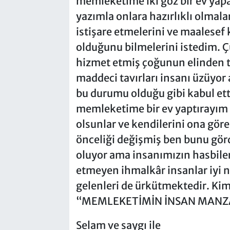
memleketime iki göz bir ev yapa
yazımla onlara hazırlıklı olmaları
istişare etmelerini ve maalesef 
olduğunu bilmelerini istedim.
hizmet etmiş çoğunun elinden t
maddeci tavırları insanı üzüyor 
bu durumu olduğu gibi kabul ett
memleketime bir ev yaptırayım d
olsunlar ve kendilerini ona göre 
önceliği değişmiş ben bunu gö
oluyor ama insanımızın hasbiler
etmeyen ihmalkâr insanlar iyi n
gelenleri de ürkütmektedir. K
“MEMLEKETİMİN İNSAN MANZA
Selam ve saygı ile