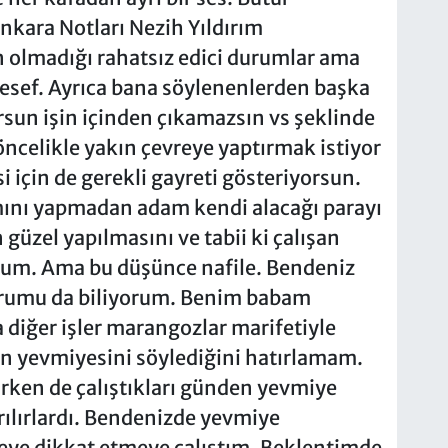
nkara Notları Nezih Yıldırım
 olmadığı rahatsız edici durumlar ama
ef. Ayrıca bana söylenenlerden başka
rsun işin içinden çıkamazsın vs şeklinde
ri öncelikle yakın çevreye yaptırmak istiyor
 için de gerekli gayreti gösteriyorsun.
mını yapmadan adam kendi alacağı parayı
 güzel yapılmasını ve tabii ki çalışan
orum. Ama bu düşünce nafile. Bendeniz
umu da biliyorum. Benim babam
 diğer işler marangozlar marifetiyle
n yevmiyesini söylediğini hatırlamam.
ürken de çalıştıkları günden yevmiye
rılırlardı. Bendenizde yevmiye
keye dikkat etmeye çalıştım. Beklentimde