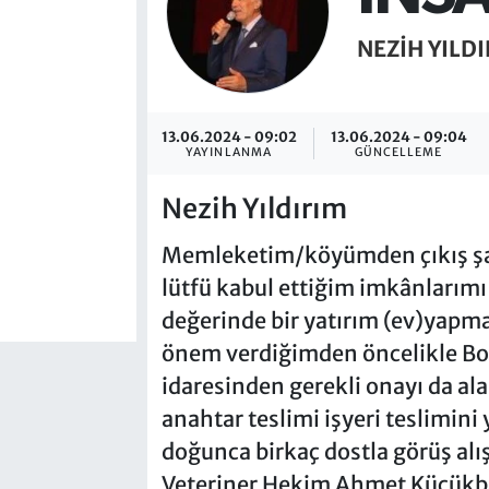
NEZIH YILD
13.06.2024 - 09:02
13.06.2024 - 09:04
YAYINLANMA
GÜNCELLEME
Nezih Yıldırım
Memleketim/köyümden çıkış şart
lütfü kabul ettiğim imkânlarımı
değerinde bir yatırım (ev)yapma
önem verdiğimden öncelikle Boya
idaresinden gerekli onayı da ala
anahtar teslimi işyeri teslimini
doğunca birkaç dostla görüş al
Veteriner Hekim Ahmet Küçükb