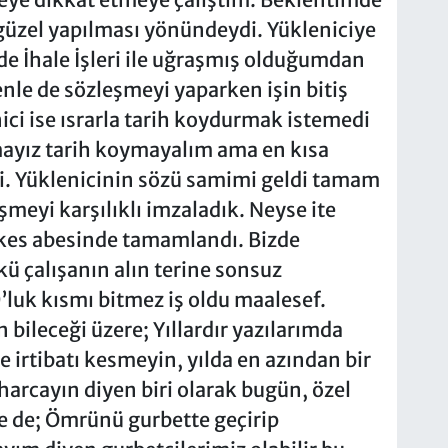
güzel yapılması yönündeydi. Yükleniciye
de İhale İşleri ile uğraşmış olduğumdan
enle de sözleşmeyi yaparken işin bitiş
ici ise ısrarla tarih koydurmak istemedi
amayız tarih koymayalım ama en kısa
di. Yüklenicinin sözü samimi geldi tamam
meyi karşılıklı imzaladık. Neyse ite
 kes abesinde tamamlandı. Bizde
kü çalışanın alın terine sonsuz
luk kısmı bitmez iş oldu maalesef.
n bileceği üzere; Yıllardır yazılarımda
irtibatı kesmeyin, yılda en azından bir
harcayın diyen biri olarak bugün, özel
se de; Ömrünü gurbette geçirip