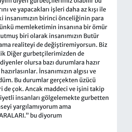
yım diyen gurbetçilerimiz olabilir bu
nı ve yapacakları işleri daha az kışı ile
ki insanımızın birinci önceliğinin para
 Çünkü memleketimin insanına bir ömür
utmuş biri olarak insanımızın Butür
ama realiteyi de değiştiremiyorsun. Biz
ik Diğer gurbetçilerimizden de
iyenler olursa bazı durumlara hazır
hazırlasınlar. İnsanımızın algısı ve
rdüm. Bu durumlar gerçekten üzücü
i de çok. Ancak maddeci ve işini takip
iyetli insanları gölgelemekte gurbetten
imseyi yargılamıyorum ama
RALARI.” bu diyorum