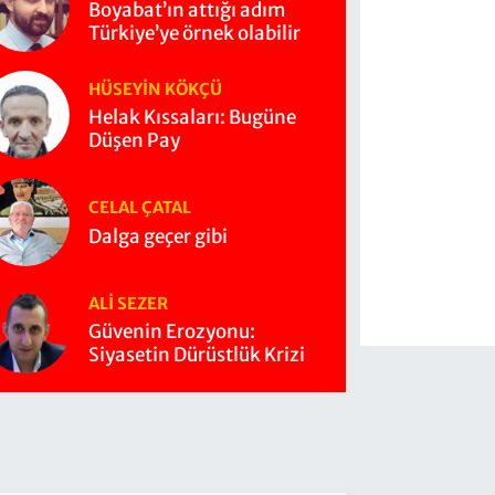
Boyabat’ın attığı adım
Türkiye’ye örnek olabilir
HÜSEYIN KÖKÇÜ
Helak Kıssaları: Bugüne
Düşen Pay
CELAL ÇATAL
Dalga geçer gibi
ALI SEZER
Güvenin Erozyonu:
Siyasetin Dürüstlük Krizi