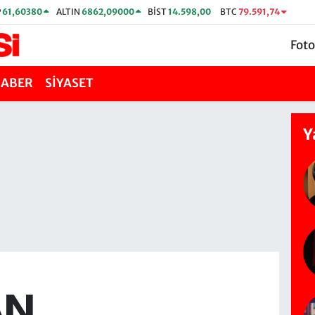
P
61,60380
ALTIN
6862,09000
BİST
14.598,00
BTC
79.591,74
Foto
HABER
SİYASET
Y
AN