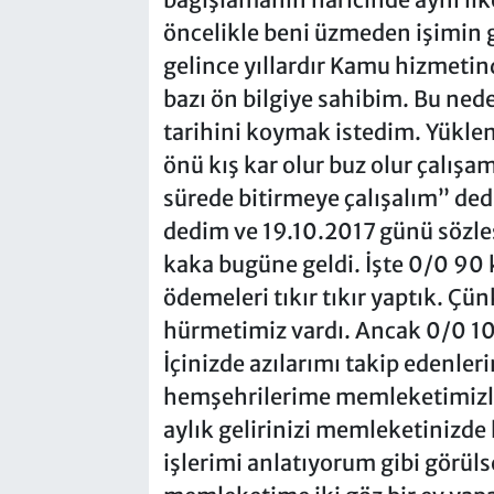
öncelikle beni üzmeden işimin 
gelince yıllardır Kamu hizmetin
bazı ön bilgiye sahibim. Bu ned
tarihini koymak istedim. Yüklen
önü kış kar olur buz olur çalış
sürede bitirmeye çalışalım” de
dedim ve 19.10.2017 günü sözleş
kaka bugüne geldi. İşte 0/0 90
ödemeleri tıkır tıkır yaptık. Çün
hürmetimiz vardı. Ancak 0/0 10’
İçinizde azılarımı takip edenleri
hemşehrilerime memleketimizle 
aylık gelirinizi memleketinizde 
işlerimi anlatıyorum gibi görül