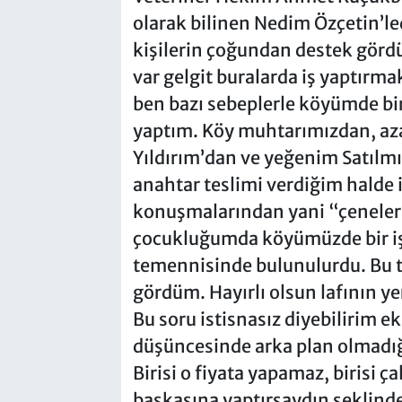
olarak bilinen Nedim Özçetin’l
kişilerin çoğundan destek görd
var gelgit buralarda iş yaptırma
ben bazı sebeplerle köyümde bi
yaptım. Köy muhtarımızdan, aza
Yıldırım’dan ve yeğenim Satılm
anahtar teslimi verdiğim halde 
konuşmalarından yani “çeneleri
çocukluğumda köyümüzde bir iş 
temennisinde bulunulurdu. Bu 
gördüm. Hayırlı olsun lafının ye
Bu soru istisnasız diyebilirim ek
düşüncesinde arka plan olmadığ
Birisi o fiyata yapamaz, birisi çal
başkasına yaptırsaydın şeklinde 