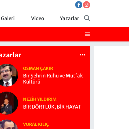
 Galeri
Video
Yazarlar
azarlar
OSMAN ÇAKIR
Bir Şehrin Ruhu ve Mutfak
Kültürü
NEZIH YILDIRIM
BİR DÖRTLÜK, BİR HAYAT
VURAL KILIÇ