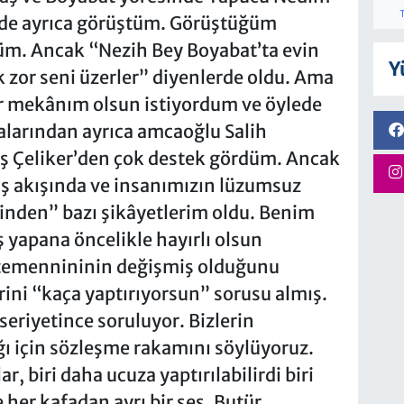
ede ayrıca görüştüm. Görüştüğüm
üm. Ancak “Nezih Bey Boyabat’ta evin
Y
k zor seni üzerler” diyenlerde oldu. Ama
r mekânım olsun istiyordum ve öylede
larından ayrıca amcaoğlu Salih
ış Çeliker’den çok destek gördüm. Ancak
iş akışında ve insanımızın lüzumsuz
nden” bazı şikâyetlerim oldu. Benim
yapana öncelikle hayırlı olsun
temennininin değişmiş olduğunu
rini “kaça yaptırıyorsun” sorusu almış.
seriyetince soruluyor. Bizlerin
ı için sözleşme rakamını söylüyoruz.
ar, biri daha ucuza yaptırılabilirdi biri
her kafadan ayrı bir ses. Butür