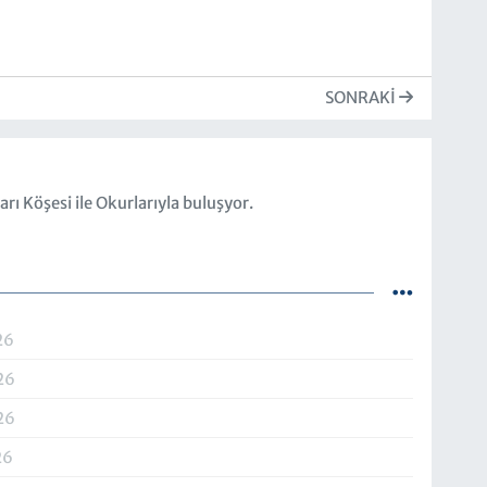
SONRAKI
rı Köşesi ile Okurlarıyla buluşyor.
26
26
26
26