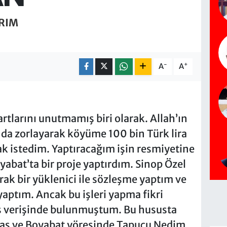
IRIM
-
+
A
A
larını unutmamış biri olarak. Allah’ın
 da zorlayarak köyüme 100 bin Türk lira
k istedim. Yaptıracağım işin resmiyetine
bat’ta bir proje yaptırdım. Sinop Özel
rak bir yüklenici ile sözleşme yaptım ve
 yaptım. Ancak bu işleri yapma fikri
ış verişinde bulunmuştum. Bu hususta
aş ve Boyabat yöresinde Tapucu Nedim