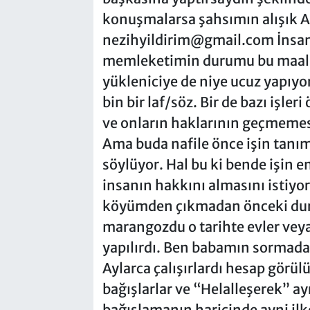
konuşmalarsa şahsımın alışık A
nezihyildirim@gmail.com
İnsan
memleketimin durumu bu maales
yükleniciye de niye ucuz yapıyo
bin bir laf/söz. Bir de bazı işle
ve onların haklarının geçmemesi
Ama buda nafile önce işin tanı
söylüyor. Hal bu ki bende işin en
insanın hakkını almasını istiy
köyümden çıkmadan önceki dur
marangozdu o tarihte evler veya
yapılırdı. Ben babamın sormada
Aylarca çalışırlardı hesap görül
bağışlarlar ve “Helalleşerek” ay
bağışlamanın haricinde ayni il