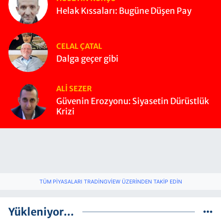
Helak Kıssaları: Bugüne Düşen Pay
CELAL ÇATAL
Dalga geçer gibi
ALI SEZER
Güvenin Erozyonu: Siyasetin Dürüstlük
Krizi
TÜM PIYASALARI TRADINGVIEW ÜZERINDEN TAKIP EDIN
Yükleniyor...