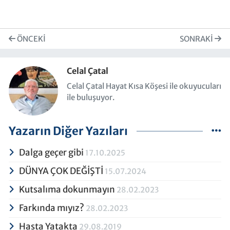
ÖNCEKI
SONRAKI
Celal Çatal
Celal Çatal Hayat Kısa Köşesi ile okuyucuları
ile buluşuyor.
Yazarın Diğer Yazıları
Dalga geçer gibi
17.10.2025
DÜNYA ÇOK DEĞİŞTİ
15.07.2024
Kutsalıma dokunmayın
28.02.2023
Farkında mıyız?
28.02.2023
Hasta Yatakta
29.08.2019