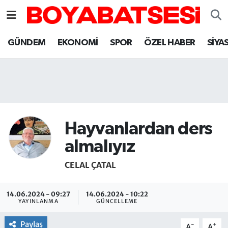
Sinop Nöbetçi Eczaneler
GÜNDEM
EKONOMİ
SPOR
ÖZEL HABER
SİYA
Sinop Hava Durumu
Sinop Namaz Vakitleri
Sinop Trafik Yoğunluk Haritası
Hayvanlardan ders
Süper Lig Puan Durumu ve Fikstür
almalıyız
CELAL ÇATAL
Tüm Manşetler
Son Dakika Haberleri
14.06.2024 - 09:27
14.06.2024 - 10:22
YAYINLANMA
GÜNCELLEME
Haber Arşivi
Paylaş
-
+
A
A