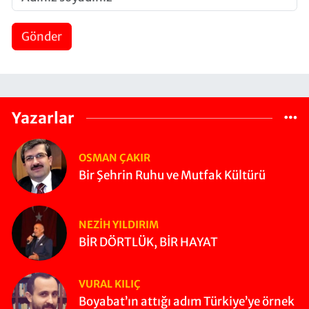
Gönder
Yazarlar
OSMAN ÇAKIR
Bir Şehrin Ruhu ve Mutfak Kültürü
NEZIH YILDIRIM
BİR DÖRTLÜK, BİR HAYAT
VURAL KILIÇ
Boyabat’ın attığı adım Türkiye’ye örnek