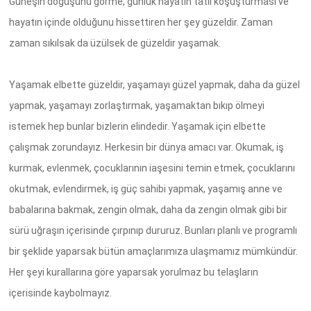
Güneşin doğuşunu görme, günlük hayatın tatlı koşuşturması ve
hayatın içinde olduğunu hissettiren her şey güzeldir. Zaman
zaman sıkılsak da üzülsek de güzeldir yaşamak.
Yaşamak elbette güzeldir, yaşamayı güzel yapmak, daha da güzel
yapmak, yaşamayı zorlaştırmak, yaşamaktan bıkıp ölmeyi
istemek hep bunlar bizlerin elindedir. Yaşamak için elbette
çalışmak zorundayız. Herkesin bir dünya amacı var. Okumak, iş
kurmak, evlenmek, çocuklarının iaşesini temin etmek, çocuklarını
okutmak, evlendirmek, iş güç sahibi yapmak, yaşamış anne ve
babalarına bakmak, zengin olmak, daha da zengin olmak gibi bir
sürü uğraşın içerisinde çırpınıp dururuz. Bunları planlı ve programlı
bir şeklide yaparsak bütün amaçlarımıza ulaşmamız mümkündür.
Her şeyi kurallarına göre yaparsak yorulmaz bu telaşların
içerisinde kaybolmayız.