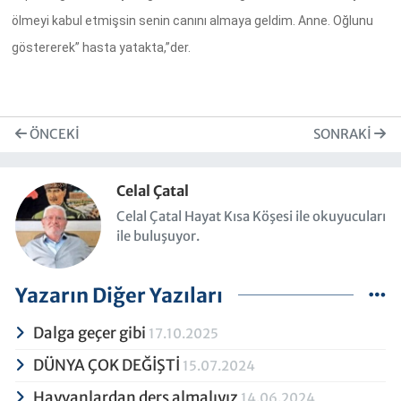
ölmeyi kabul etmişsin senin canını almaya geldim. Anne. Oğlunu
göstererek” hasta yatakta,”der.
ÖNCEKI
SONRAKI
Celal Çatal
Celal Çatal Hayat Kısa Köşesi ile okuyucuları
ile buluşuyor.
Yazarın Diğer Yazıları
Dalga geçer gibi
17.10.2025
DÜNYA ÇOK DEĞİŞTİ
15.07.2024
Hayvanlardan ders almalıyız
14.06.2024