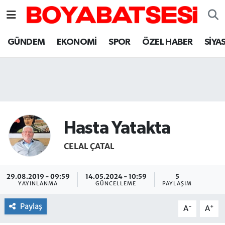
Sinop Nöbetçi Eczaneler
GÜNDEM
EKONOMİ
SPOR
ÖZEL HABER
SİYA
Sinop Hava Durumu
Sinop Namaz Vakitleri
Sinop Trafik Yoğunluk Haritası
Hasta Yatakta
Süper Lig Puan Durumu ve Fikstür
CELAL ÇATAL
Tüm Manşetler
29.08.2019 - 09:59
14.05.2024 - 10:59
5
YAYINLANMA
GÜNCELLEME
PAYLAŞIM
Son Dakika Haberleri
Paylaş
-
+
A
A
Haber Arşivi