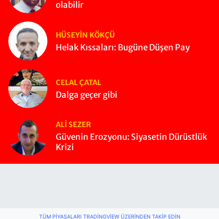
olabilir
HÜSEYIN KÖKÇÜ
Helak Kıssaları: Bugüne Düşen Pay
CELAL ÇATAL
Dalga geçer gibi
ALI SEZER
Güvenin Erozyonu: Siyasetin Dürüstlük
Krizi
TÜM PIYASALARI TRADINGVIEW ÜZERINDEN TAKIP EDIN