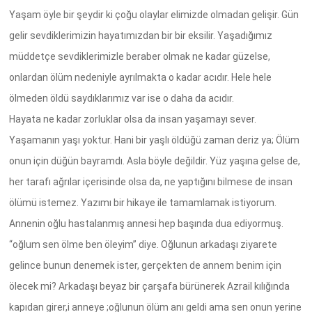
Yaşam öyle bir şeydir ki çoğu olaylar elimizde olmadan gelişir. Gün
gelir sevdiklerimizin hayatımızdan bir bir eksilir. Yaşadığımız
müddetçe sevdiklerimizle beraber olmak ne kadar güzelse,
onlardan ölüm nedeniyle ayrılmakta o kadar acıdır. Hele hele
ölmeden öldü saydıklarımız var ise o daha da acıdır.
Hayata ne kadar zorluklar olsa da insan yaşamayı sever.
Yaşamanın yaşı yoktur. Hani bir yaşlı öldüğü zaman deriz ya; Ölüm
onun için düğün bayramdı. Asla böyle değildir. Yüz yaşına gelse de,
her tarafı ağrılar içerisinde olsa da, ne yaptığını bilmese de insan
ölümü istemez. Yazımı bir hikaye ile tamamlamak istiyorum.
Annenin oğlu hastalanmış annesi hep başında dua ediyormuş.
“oğlum sen ölme ben öleyim” diye. Oğlunun arkadaşı ziyarete
gelince bunun denemek ister, gerçekten de annem benim için
ölecek mi? Arkadaşı beyaz bir çarşafa bürünerek Azrail kılığında
kapıdan girer,i anneye ;oğlunun ölüm anı geldi ama sen onun yerine